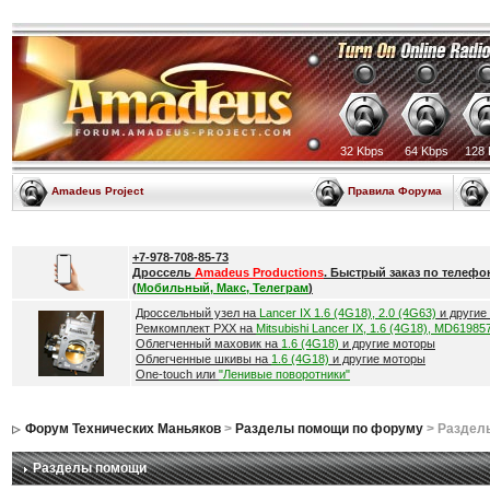
32 Kbps
64 Kbps
128 
Amadeus Project
Правила Форума
+7-978-708-85-73
Дроссель
Amadeus Productions
. Быстрый заказ по телефо
(
Мобильный, Макс, Телеграм
)
Дроссельный узел на
Lancer IX 1.6 (4G18), 2.0 (4G63)
и другие
Ремкомплект РХХ на
Mitsubishi Lancer IX, 1.6 (4G18), MD61985
Облегченный маховик на
1.6 (4G18)
и другие моторы
Облегченные шкивы на
1.6 (4G18)
и другие моторы
One-touch или
"Ленивые поворотники"
Форум Технических Маньяков
>
Разделы помощи по форуму
> Раздел
Разделы помощи