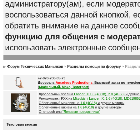
администратору(ам), если модерат
воспользоваться данной кнопкой, е
обратить внимание на данное сооб
функцию для общения с модера
использовать электронные сообще
Форум Технических Маньяков
>
Разделы помощи по форуму
> Раздел
+7-978-708-85-73
Дроссель
Amadeus Productions
. Быстрый заказ по телефо
(
Мобильный, Макс, Телеграм
)
Дроссельный узел на
Lancer IX 1.6 (4G18), 2.0 (4G63)
и другие
Ремкомплект РХХ на
Mitsubishi Lancer IX, 1.6 (4G18), MD61985
Облегченный маховик на
1.6 (4G18)
и другие моторы
Облегченные шкивы на
1.6 (4G18)
и другие моторы
One-touch или
"Ленивые поворотники"
Текстовая версия