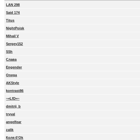
LAN 298
Said 174
Titus
NightPoisk
Mihail V
Sergey152
SSh
Слава
Engender
Onega
AKStyle
kontrast86
~=LfD=~
dmitrij_b
tryval
angelfear
zalik
Коля б'Ok