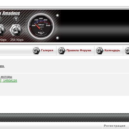
Kbps
256 Kbps
Галерея
Правила Форума
Календарь
ну.
е моторы
57, 1450A116
Регистрация