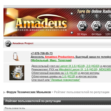
32 Kbps
64 Kbps
128 
Amadeus Project
+7-978-708-85-73
Дроссель
Amadeus Productions
. Быстрый заказ по телефо
(
Мобильный, Макс, Телеграм
)
Дроссельный узел на
Lancer IX 1.6 (4G18), 2.0 (4G63)
и други
Ремкомплект РХХ на
Mitsubishi Lancer IX, 1.6 (4G18), MD6198
Облегченный маховик на
1.6 (4G18)
и другие моторы
Облегченные шкивы на
1.6 (4G18)
и другие моторы
One-touch или
"Ленивые поворотники"
Форум Технических Маньяков
> Рейтинг пользователей по репутации
Рейтинг пользователей по репутации
Пользователь