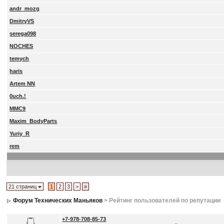
andr_mozg
DmitryVS
serega098
NOCHES
temych
haris
Artem NN
0uch.!
MMC9
Maxim_BodyParts
Yuriy_R
rem
21 страниц
1
2
3
>
»
Форум Технических Маньяков
> Рейтинг пользователей по репутации
+7-978-708-85-73