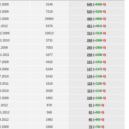
2.2009
3146
646
(
+646
/
-0
)
9.2009
7216
520
(
+520
/
-0
)
2.2009
29964
466
(
+466
/
-0
)
7.2012
5376
451
(
+451
/
-0
)
12.2009
10513
312
(
+312
/
-0
)
11.2010
3731
268
(
+268
/
-0
)
6.2009
7053
265
(
+265
/
-0
)
11.2011
1677
208
(
+208
/
-0
)
7.2009
4432
191
(
+191
/
-0
)
3.2009
5244
147
(
+147
/
-0
)
7.2010
5242
134
(
+134
/
-0
)
8.2011
1616
118
(
+118
/
-0
)
4.2010
2030
114
(
+114
/
-0
)
2.2009
1802
108
(
+108
/
-0
)
6.2012
878
91
(
+91
/
-0
)
11.2012
568
82
(
+82
/
-0
)
4.2012
1982
80
(
+80
/
-0
)
2.2009
1560
76
(
+76
/
-0
)