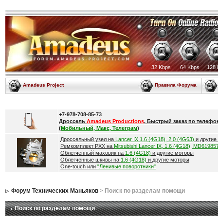
32 Kbps
64 Kbps
128 
Amadeus Project
Правила Форума
+7-978-708-85-73
Дроссель
Amadeus Productions
. Быстрый заказ по телефо
(
Мобильный, Макс, Телеграм
)
Дроссельный узел на
Lancer IX 1.6 (4G18), 2.0 (4G63)
и другие
Ремкомплект РХХ на
Mitsubishi Lancer IX, 1.6 (4G18), MD61985
Облегченный маховик на
1.6 (4G18)
и другие моторы
Облегченные шкивы на
1.6 (4G18)
и другие моторы
One-touch или
"Ленивые поворотники"
Форум Технических Маньяков
> Поиск по разделам помощи
Поиск по разделам помощи