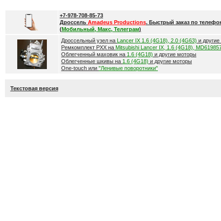
+7-978-708-85-73
Дроссель
Amadeus Productions
. Быстрый заказ по телефо
(
Мобильный, Макс, Телеграм
)
Дроссельный узел на
Lancer IX 1.6 (4G18), 2.0 (4G63)
и другие
Ремкомплект РХХ на
Mitsubishi Lancer IX, 1.6 (4G18), MD61985
Облегченный маховик на
1.6 (4G18)
и другие моторы
Облегченные шкивы на
1.6 (4G18)
и другие моторы
One-touch или
"Ленивые поворотники"
Текстовая версия