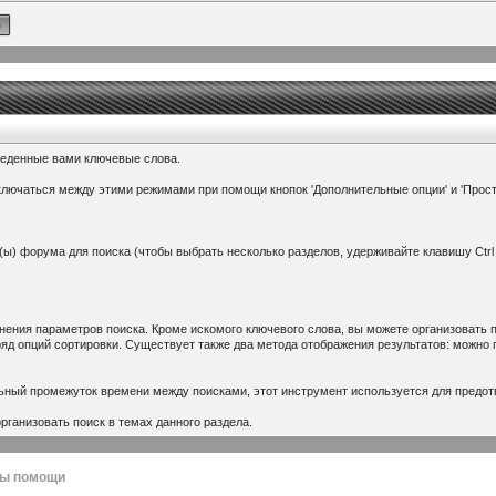
веденные вами ключевые слова.
ключаться между этими режимами при помощи кнопок 'Дополнительные опции' и 'Прос
ы) форума для поиска (чтобы выбрать несколько разделов, удерживайте клавишу Ctrl 
нения параметров поиска. Кроме искомого ключевого слова, вы можете организовать 
ряд опций сортировки. Существует также два метода отображения результатов: можно 
ьный промежуток времени между поисками, этот инструмент используется для предо
ганизовать поиск в темах данного раздела.
лы помощи