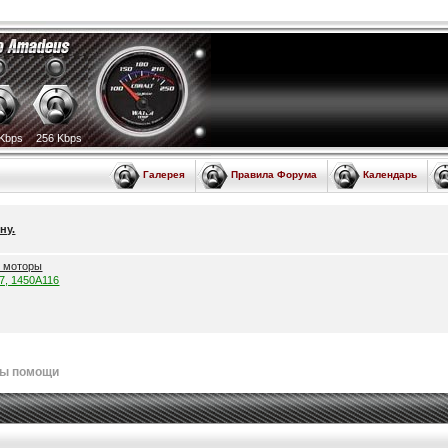
Kbps
256 Kbps
Галерея
Правила Форума
Календарь
ну.
е моторы
57, 1450A116
лы помощи