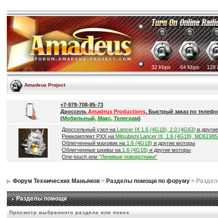
32 Kbps
64 Kbps
128 
Amadeus Project
+7-978-708-85-73
Дроссель
Amadeus Productions
. Быстрый заказ по телефо
(
Мобильный, Макс, Телеграм
)
Дроссельный узел на
Lancer IX 1.6 (4G18), 2.0 (4G63)
и други
Ремкомплект РХХ на
Mitsubishi Lancer IX, 1.6 (4G18), MD6198
Облегченный маховик на
1.6 (4G18)
и другие моторы
Облегченные шкивы на
1.6 (4G18)
и другие моторы
One-touch или
"Ленивые поворотники"
Форум Технических Маньяков
>
Разделы помощи по форуму
> Разде
Разделы помощи
Просмотр выбранного раздела или поиск