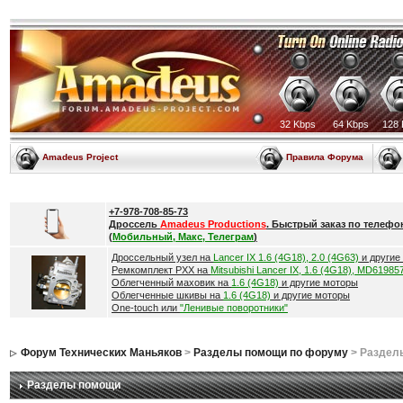
32 Kbps
64 Kbps
128 
Amadeus Project
Правила Форума
+7-978-708-85-73
Дроссель
Amadeus Productions
. Быстрый заказ по телефо
(
Мобильный, Макс, Телеграм
)
Дроссельный узел на
Lancer IX 1.6 (4G18), 2.0 (4G63)
и другие
Ремкомплект РХХ на
Mitsubishi Lancer IX, 1.6 (4G18), MD61985
Облегченный маховик на
1.6 (4G18)
и другие моторы
Облегченные шкивы на
1.6 (4G18)
и другие моторы
One-touch или
"Ленивые поворотники"
Форум Технических Маньяков
>
Разделы помощи по форуму
> Раздел
Разделы помощи