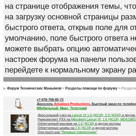
на странице отображения темы, что
на загрузку основной страницы ра
быстрого ответа, открыв поле для о
умолчанию, поле быстрого ответа н
можете выбрать опцию автоматичес
настроек форума на панели пользов
перейдете к нормальному экрану 
Форум Технических Маньяков
>
Разделы помощи по форуму
> Раздел
+7-978-708-85-73
Дроссель
Amadeus Productions
. Быстрый заказ по телефо
(
Мобильный, Макс, Телеграм
)
Дроссельный узел на
Lancer IX 1.6 (4G18), 2.0 (4G63)
и другие
Ремкомплект РХХ на
Mitsubishi Lancer IX, 1.6 (4G18), MD61985
Облегченный маховик на
1.6 (4G18)
и другие моторы
Облегченные шкивы на
1.6 (4G18)
и другие моторы
One-touch или
"Ленивые поворотники"