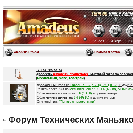
32 Kbps
64 Kbps
128 
Amadeus Project
Правила Форума
+7-978-708-85-73
Дроссель
Amadeus Productions
. Быстрый заказ по телефо
(
Мобильный, Макс, Телеграм
)
Дроссельный узел на
Lancer IX 1.6 (4G18), 2.0 (4G63)
и другие
Ремкомплект РХХ на
Mitsubishi Lancer IX, 1.6 (4G18), MD61985
Облегченный маховик на
1.6 (4G18)
и другие моторы
Облегченные шкивы на
1.6 (4G18)
и другие моторы
One-touch или
"Ленивые поворотники"
Форум Технических Маньяк