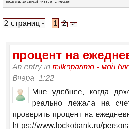
Последние 10 записей
·
RSS лента новостей
2 страниц
1
2
>
процент на ежеднев
An entry in
milkoparimo - мой бл
Вчера, 1:22
Мне удобнее, когда дох
реально лежала на сче
проверить процент на ежедневн
https://www.lockobank.ru/personal