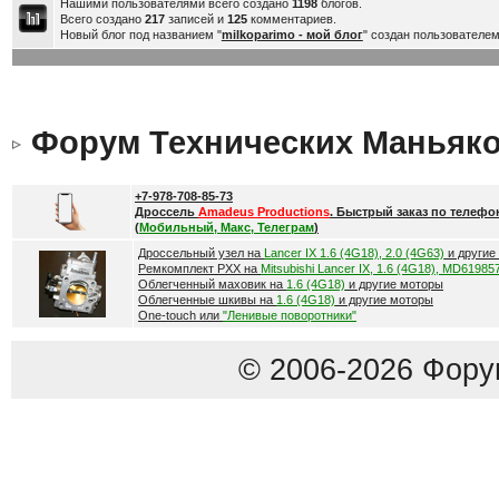
Нашими пользователями всего создано
1198
блогов.
Всего создано
217
записей и
125
комментариев.
Новый блог под названием "
milkoparimo - мой блог
" создан пользователе
Форум Технических Маньяк
+7-978-708-85-73
Дроссель
Amadeus Productions
. Быстрый заказ по телефо
(
Мобильный, Макс, Телеграм
)
Дроссельный узел на
Lancer IX 1.6 (4G18), 2.0 (4G63)
и другие
Ремкомплект РХХ на
Mitsubishi Lancer IX, 1.6 (4G18), MD61985
Облегченный маховик на
1.6 (4G18)
и другие моторы
Облегченные шкивы на
1.6 (4G18)
и другие моторы
One-touch или
"Ленивые поворотники"
© 2006-2026 Фору