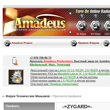
32 Kbps
64 Kbps
128 
Amadeus Project
Правила Форума
+7-978-708-85-73
Дроссель
Amadeus Productions
. Быстрый заказ по телефо
(
Мобильный, Макс, Телеграм
)
Дроссельный узел на
Lancer IX 1.6 (4G18), 2.0 (4G63)
и другие
Ремкомплект РХХ на
Mitsubishi Lancer IX, 1.6 (4G18), MD61985
Облегченный маховик на
1.6 (4G18)
и другие моторы
Облегченные шкивы на
1.6 (4G18)
и другие моторы
One-touch или
"Ленивые поворотники"
Форум Технических Маньяков
> Просмотр профиля
-=ZYGARD=-
Профиль