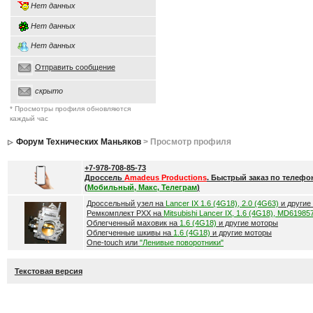
Нет данных
Нет данных
Нет данных
Отправить сообщение
скрыто
* Просмотры профиля обновляются
каждый час
Форум Технических Маньяков
> Просмотр профиля
+7-978-708-85-73
Дроссель
Amadeus Productions
. Быстрый заказ по телефо
(
Мобильный, Макс, Телеграм
)
Дроссельный узел на
Lancer IX 1.6 (4G18), 2.0 (4G63)
и другие
Ремкомплект РХХ на
Mitsubishi Lancer IX, 1.6 (4G18), MD61985
Облегченный маховик на
1.6 (4G18)
и другие моторы
Облегченные шкивы на
1.6 (4G18)
и другие моторы
One-touch или
"Ленивые поворотники"
Текстовая версия