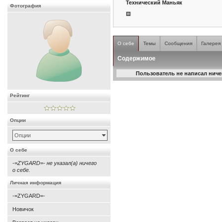
Технический Маньяк
Фотография
О себе
Темы
Сообщения
Галерея
Содержимое
Пользователь не написал ничег
Рейтинг
Опции
Опции
О себе
-=ZYGARD=- не указал(а) ничего
о себе.
Личная информация
-=ZYGARD=-
Новичок