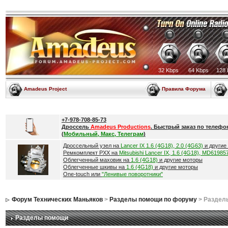
32 Kbps
64 Kbps
128 
Amadeus Project
Правила Форума
+7-978-708-85-73
Дроссель
Amadeus Productions
. Быстрый заказ по телефо
(
Мобильный, Макс, Телеграм
)
Дроссельный узел на
Lancer IX 1.6 (4G18), 2.0 (4G63)
и другие
Ремкомплект РХХ на
Mitsubishi Lancer IX, 1.6 (4G18), MD61985
Облегченный маховик на
1.6 (4G18)
и другие моторы
Облегченные шкивы на
1.6 (4G18)
и другие моторы
One-touch или
"Ленивые поворотники"
Форум Технических Маньяков
>
Разделы помощи по форуму
> Раздел
Разделы помощи