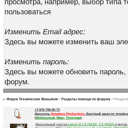
просмотра, например, выбор типа т
пользоваться
Изменить Email адрес:
Здесь вы можете изменить ваш эле
Изменить пароль:
Здесь вы можете обновить пароль,
форум.
Форум Технических Маньяков
>
Разделы помощи по форуму
> Раздел
+7-978-708-85-73
Дроссель
Amadeus Productions
. Быстрый заказ по телефо
(
Мобильный, Макс, Телеграм
)
Дроссельный узел на
Lancer IX 1.6 (4G18), 2.0 (4G63)
и другие