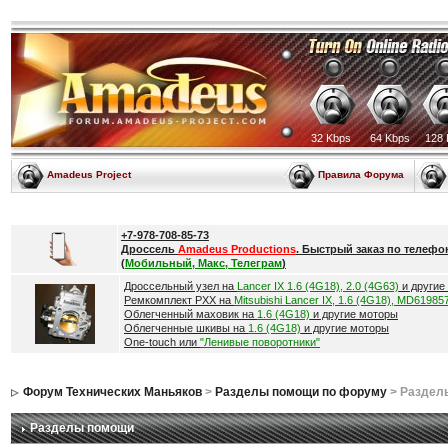
32 Kbps
64 Kbps
128 
Amadeus Project
Правила Форума
+7-978-708-85-73
Дроссель
Amadeus Productions
. Быстрый заказ по телефо
(
Мобильный, Макс, Телеграм
)
Дроссельный узел на
Lancer IX 1.6 (4G18), 2.0 (4G63)
и другие
Ремкомплект РХХ на
Mitsubishi Lancer IX, 1.6 (4G18), MD61985
Облегченный маховик на
1.6 (4G18)
и другие моторы
Облегченные шкивы на
1.6 (4G18)
и другие моторы
One-touch или
"Ленивые поворотники"
Форум Технических Маньяков
>
Разделы помощи по форуму
> Раздел
Разделы помощи