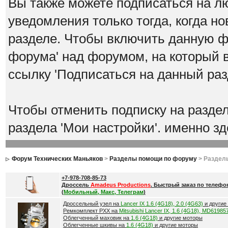
Вы также можете подписаться на л
уведомления только тогда, когда н
разделе. Чтобы включить данную 
форума' над форумом, на который 
ссылку 'Подписаться на данный раз
Чтобы отменить подписку на разде
раздела 'Мои настройки'. именно з
Форум Технических Маньяков
>
Разделы помощи по форуму
> Раздел
+7-978-708-85-73
Дроссель
Amadeus Productions
. Быстрый заказ по телефо
(
Мобильный, Макс, Телеграм
)
Дроссельный узел на
Lancer IX 1.6 (4G18), 2.0 (4G63)
и другие
Ремкомплект РХХ на
Mitsubishi Lancer IX, 1.6 (4G18), MD61985
Облегченный маховик на
1.6 (4G18)
и другие моторы
Облегченные шкивы на
1.6 (4G18)
и другие моторы