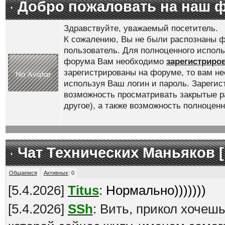
Добро пожаловать на наш 
Здравствуйте, уважаемый посетитель.
К сожалению, Вы не были распознаны ф
пользователь. Для полноценного испол
форума Вам необходимо
зарегистриро
зарегистрированы на форуме, то вам н
используя Ваш логин и пароль. Зареги
возможность просматривать закрытые р
другое), а также возможность полноце
Чат Технических Маньяков [
Общаемся
Активных
:
0
[
5.4.2026
]
Titus
:
Нормально)))))))
[
5.4.2026
]
SSh
: Вить, прикол хочеш