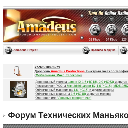
32 Kbps
64 Kbps
128 
Amadeus Project
Правила Форума
+7-978-708-85-73
Дроссель
Amadeus Productions
. Быстрый заказ по телефо
(
Мобильный, Макс, Телеграм
)
Дроссельный узел на
Lancer IX 1.6 (4G18), 2.0 (4G63)
и другие
Ремкомплект РХХ на
Mitsubishi Lancer IX, 1.6 (4G18), MD61985
Облегченный маховик на
1.6 (4G18)
и другие моторы
Облегченные шкивы на
1.6 (4G18)
и другие моторы
One-touch или
"Ленивые поворотники"
Форум Технических Маньяк