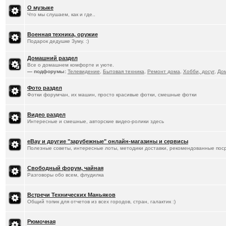
О музыке
Что мы слушаем, как и где..
Военная техника, оружие
Подарок дедушке Зуму. :)
Домашний раздел
Все о домашнем комфорте и уюте.
— подфорумы:
Телевидение
,
Бытовая техника
,
Ремонт дома
,
Хобби, досуг
,
До
Фото раздел
Фотки форумчан, их машин, просто красивые фотки, смешные фотки
Видео раздел
Интересные и смешные, авторские видео-ролики здесь
eBay и другие "зарубежные" онлайн-магазины и сервисы
Полезные советы, интересные лоты, методики доставки, рекомендованные пос
Свободный форум, чайная
Разговоры обо всем, флудилка
Встречи Технических Маньяков
Общий топик для отчетов из всех городов, стран, галактик :)
Рюмочная