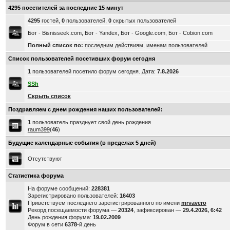
4295 посетителей за последние 15 минут
4295
гостей,
0
пользователей,
0
скрытых пользователей
Бот - Bisnisseek.com, Бот - Yandex, Бот - Google.com, Бот - Cobion.com
Полный список по:
последним действиям
,
именам пользователей
Список пользователей посетивших форум сегодня
1
пользователей посетило форум сегодня. Дата:
7.8.2026
SSh
Скрыть список
Поздравляем с днем рождения наших пользователей:
1
пользователь празднует свой день рождения
raum399
(
46
)
Будущие календарные события (в пределах 5 дней)
Отсутствуют
Статистика форума
На форуме сообщений:
228381
Зарегистрировано пользователей:
16403
Приветствуем последнего зарегистрированного по имени
mrvavero
Рекорд посещаемости форума —
20324
, зафиксирован —
29.4.2026, 6:42
День рождения форума:
19.02.2009
Форум в сети
6378
-й день