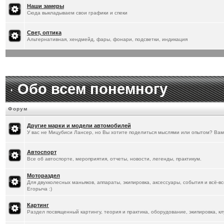
[
20.1.2026
]
Titus
:
Наши замеры
Сюда выкладываем свои графики и спеки
Свет, оптика
Альтернативная, хендмейд, фары, фонари, подсветки, индикация
Обо всем понемногу
Форум
Другие марки и модели автомобилей
У вас не Мицубиси Лансер, но Вы хотите поделиться мыслями или опытом? Вам
Автоспорт
Все об автоспорте, мероприятия, отчеты, новости, легенды, практикум.
Мотораздел
Для двухколесных маньяков, аппараты, экипировка, аксессуары, события и всё-в
Егорыча :)
Картинг
Раздел посвященный картингу, теория и практика, оборудование, экипировка, кл