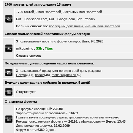
1700 посетителей за последние 15 минут
1700
гостей,
0
пользователей,
0
скрытых пользователей
Бот - Bisnisseek.com, Бот - Google.com, Бот - Yandex
Полный список по:
последним действиям
,
именам пользователей
Список пользователей посетивших форум сегодня
3
пользователей посетило форум сегодня. Дата:
9.8.2026
milkoparimo
,
SSh
,
Titus
Скрыть список
Поздравляем с днем рождения наших пользователей:
3
пользователей празднуют сегодня свой день рождения
Griny@
(
41
),
noiser
(
38
),
metis26@mail.ru
(
40
)
Будущие календарные события (в пределах 5 дней)
Отсутствуют
Статистика форума
На форуме сообщений:
228381
Зарегистрировано пользователей:
16403
Приветствуем последнего зарегистрированного по имени
mrvavero
Рекорд посещаемости форума —
24126
, зафиксирован —
Вчера, 13:43
День рождения форума:
19.02.2009
Форум в сети
6380
-й день