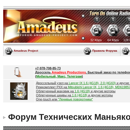
32 Kbps
64 Kbps
128 
Amadeus Project
Правила Форума
+7-978-708-85-73
Дроссель
Amadeus Productions
. Быстрый заказ по телефо
(
Мобильный, Макс, Телеграм
)
Дроссельный узел на
Lancer IX 1.6 (4G18), 2.0 (4G63)
и другие
Ремкомплект РХХ на
Mitsubishi Lancer IX, 1.6 (4G18), MD61985
Облегченный маховик на
1.6 (4G18)
и другие моторы
Облегченные шкивы на
1.6 (4G18)
и другие моторы
One-touch или
"Ленивые поворотники"
Форум Технических Маньяк