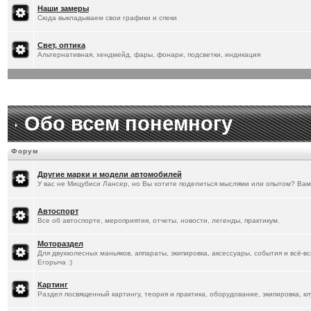
[
20.1.2026
]
Titus
:
Наши замеры
Сюда выкладываем свои графики и спеки
Свет, оптика
Альтернативная, хендмейд, фары, фонари, подсветки, индикация
Обо всем понемногу
Форум
Другие марки и модели автомобилей
У вас не Мицубиси Лансер, но Вы хотите поделиться мыслями или опытом? Вам
Автоспорт
Все об автоспорте, мероприятия, отчеты, новости, легенды, практикум.
Мотораздел
Для двухколесных маньяков, аппараты, экипировка, аксессуары, события и всё-в
Егорыча :)
Картинг
Раздел посвященный картингу, теория и практика, оборудование, экипировка, кл