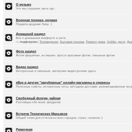
О музыке
Что мы слушаем, как и где..
Военная техника, оружие
Подарок дедушке Зуму. :)
Домашний раздел
Все о домашнем комфорте и уюте.
— подфорумы:
Телевидение
,
Бытовая техника
,
Ремонт дома
,
Хобби, досуг
,
До
Фото раздел
Фотки форумчан, их машин, просто красивые фотки, смешные фотки
Видео раздел
Интересные и смешные, авторские видео-ролики здесь
eBay и другие "зарубежные" онлайн-магазины и сервисы
Полезные советы, интересные лоты, методики доставки, рекомендованные пос
Свободный форум, чайная
Разговоры обо всем, флудилка
Встречи Технических Маньяков
Общий топик для отчетов из всех городов, стран, галактик :)
Рюмочная