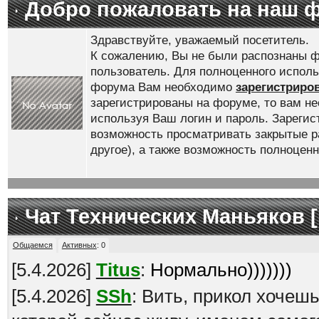
Добро пожаловать на наш 
Здравствуйте, уважаемый посетитель.
К сожалению, Вы не были распознаны ф
пользователь. Для полноценного испол
форума Вам необходимо
зарегистриро
зарегистрированы на форуме, то вам н
используя Ваш логин и пароль. Зареги
возможность просматривать закрытые р
другое), а также возможность полноце
Чат Технических Маньяков [
Общаемся
Активных
:
0
[
5.4.2026
]
Titus
:
Нормально)))))))
[
5.4.2026
]
SSh
: Вить, прикол хочеш