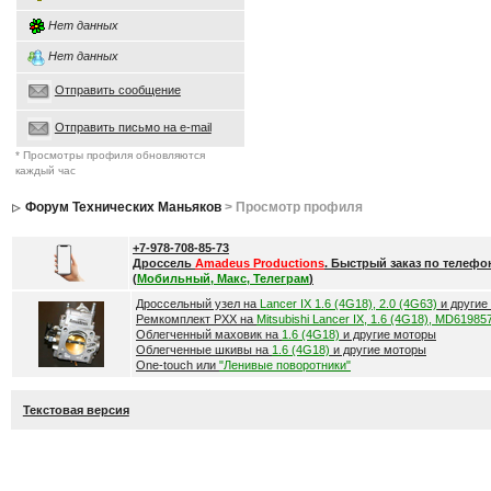
Нет данных
Нет данных
Отправить сообщение
Отправить письмо на e-mail
* Просмотры профиля обновляются
каждый час
Форум Технических Маньяков
> Просмотр профиля
+7-978-708-85-73
Дроссель
Amadeus Productions
. Быстрый заказ по телефо
(
Мобильный, Макс, Телеграм
)
Дроссельный узел на
Lancer IX 1.6 (4G18), 2.0 (4G63)
и другие
Ремкомплект РХХ на
Mitsubishi Lancer IX, 1.6 (4G18), MD61985
Облегченный маховик на
1.6 (4G18)
и другие моторы
Облегченные шкивы на
1.6 (4G18)
и другие моторы
One-touch или
"Ленивые поворотники"
Текстовая версия