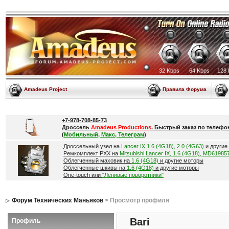
32 Kbps
64 Kbps
128 
Amadeus Project
Правила Форума
+7-978-708-85-73
Дроссель
Amadeus Productions
. Быстрый заказ по телефо
(
Мобильный, Макс, Телеграм
)
Дроссельный узел на
Lancer IX 1.6 (4G18), 2.0 (4G63)
и другие
Ремкомплект РХХ на
Mitsubishi Lancer IX, 1.6 (4G18), MD61985
Облегченный маховик на
1.6 (4G18)
и другие моторы
Облегченные шкивы на
1.6 (4G18)
и другие моторы
One-touch или
"Ленивые поворотники"
Форум Технических Маньяков
> Просмотр профиля
Bari
Профиль