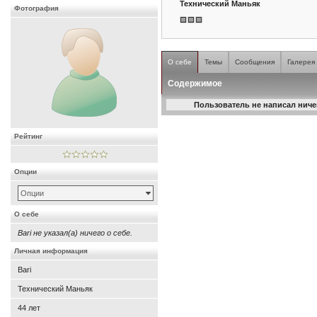
Технический Маньяк
Фотография
О себе
Темы
Сообщения
Галерея
Содержимое
Пользователь не написал ничег
Рейтинг
Опции
Опции
О себе
Bari не указал(а) ничего о себе.
Личная информация
Bari
Технический Маньяк
44
лет