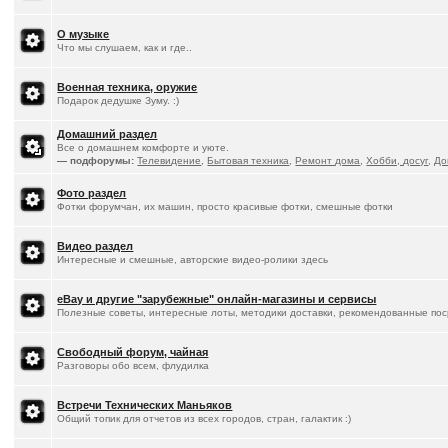
О музыке
Что мы слушаем, как и где..
Военная техника, оружие
Подарок дедушке Зуму. :)
Домашний раздел
Все о домашнем комфорте и уюте.
— подфорумы:
Телевидение
,
Бытовая техника
,
Ремонт дома
,
Хобби, досуг
,
До
Фото раздел
Фотки форумчан, их машин, просто красивые фотки, смешные фотки
Видео раздел
Интересные и смешные, авторские видео-ролики здесь
eBay и другие "зарубежные" онлайн-магазины и сервисы
Полезные советы, интересные лоты, методики доставки, рекомендованные пос
Свободный форум, чайная
Разговоры обо всем, флудилка
Встречи Технических Маньяков
Общий топик для отчетов из всех городов, стран, галактик :)