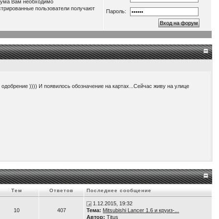
орума Вам необходимо
истрированные пользователи получают
Пароль:
о одобрение )))) И появилось обозначение на картах...Сейчас живу на улице
нагрузку до 3,5 кВт. Т.е. получаем как-бы электростанцию во дворе )))
Тем
Ответов
Последнее сообщение
1.12.2015, 19:32
10
407
Тема:
Mitsubishi Lancer 1.6 и круиз-...
Автор:
Titus