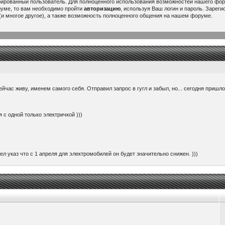
рированный пользователь. Для полноценного использования возможностей нашего ф
руме, то вам необходимо пройти
авторизацию
, используя Ваш логин и пароль. Зарег
и многое другое), а также возможность полноценного общения на нашем форуме.
ейчас живу, именем самого себя. Отправил запрос в гугл и забыл, но... сегодня пришл
 с одной только электричкой )))
ел указ что с 1 апреля для электромобилей он будет значительно снижен. )))
ить 220 вольт с авто. Вставляется вместо головки зарядника и к ней можно подключить 
ем 60000$. При том, что потратил я на него здесь около 25000...
or/china/...rtPurpose=USAGE
 будет интересно думаю