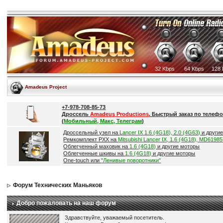
32 Kbps
64 Kbps
128 
Amadeus Project
+7-978-708-85-73
Дроссель
Amadeus Productions
. Быстрый заказ по телефо
(
Мобильный, Макс, Телеграм
)
Дроссельный узел на
Lancer IX 1.6 (4G18), 2.0 (4G63)
и други
Ремкомплект РХХ на
Mitsubishi Lancer IX, 1.6 (4G18), MD6198
Облегченный маховик на
1.6 (4G18)
и другие моторы
Облегченные шкивы на
1.6 (4G18)
и другие моторы
One-touch или
"Ленивые поворотники"
Форум Технических Маньяков
Добро пожаловать на наш форум
Здравствуйте, уважаемый посетитель.