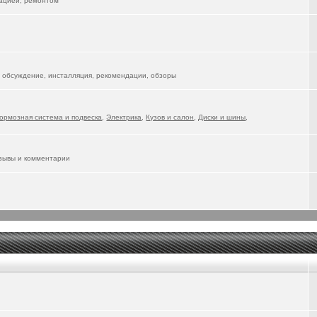
тацией, ремонтом
 обсуждение, инсталляция, рекомендации, обзоры
ормозная система и подвеска
,
Электрика
,
Кузов и салон
,
Диски и шины
,
тзывы и комментарии