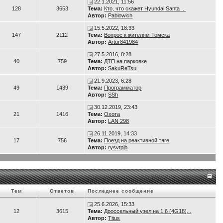
22.1.2021, 11:56
128
3653
Тема:
Кто, что скажет Hyundai Santa ...
Автор:
Pablowich
15.5.2022, 18:33
147
2112
Тема:
Вопрос к жителям Томска
Автор:
Artur841984
27.5.2016, 8:28
40
759
Тема:
ДТП на парковке
Автор:
SakuReTsu
21.9.2023, 6:28
49
1439
Тема:
Программатор
Автор:
SSh
30.12.2019, 23:43
21
1416
Тема:
Охота
Автор:
LAN 298
26.11.2019, 14:33
17
756
Тема:
Поезд на реактивной тяге
Автор:
rysvtpjb
Тем
Ответов
Последнее сообщение
25.6.2026, 15:33
12
3615
Тема:
Дроссельный узел на 1.6 (4G18)...
Автор:
Titus