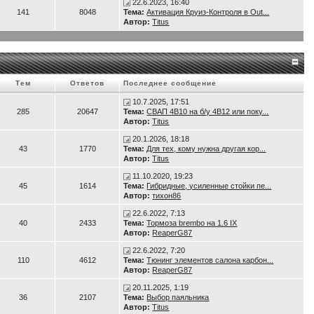
22.6.2023, 16:40
141
8048
Тема:
Активация Круиз-Контроля в Out...
Автор:
Titus
Тем
Ответов
Последнее сообщение
10.7.2025, 17:51
285
20647
Тема:
СВАП 4B10 на б/у 4B12 или поку...
Автор:
Titus
20.1.2026, 18:18
43
1770
Тема:
Для тех, кому нужна другая кор...
Автор:
Titus
11.10.2020, 19:23
45
1614
Тема:
Гибридные, усиленные стойки пе...
Автор:
тихон86
22.6.2022, 7:13
40
2433
Тема:
Тормоза brembo на 1.6 IX
Автор:
ReaperG87
22.6.2022, 7:20
110
4612
Тема:
Тюнинг элементов салона карбон...
Автор:
ReaperG87
20.11.2025, 1:19
36
2107
Тема:
Выбор паяльника
Автор:
Titus