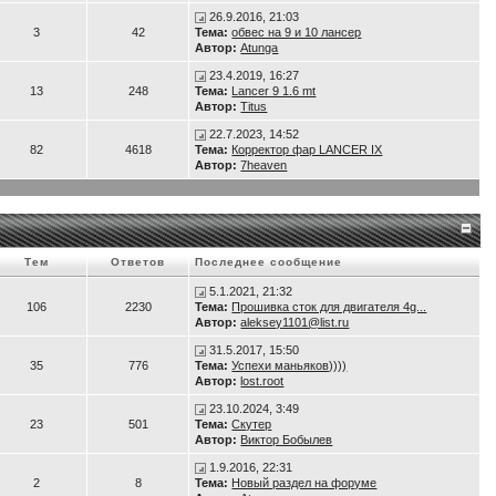
26.9.2016, 21:03
3
42
Тема:
обвес на 9 и 10 лансер
Автор:
Atunga
23.4.2019, 16:27
13
248
Тема:
Lancer 9 1.6 mt
Автор:
Titus
22.7.2023, 14:52
82
4618
Тема:
Корректор фар LANCER IX
Автор:
7heaven
Тем
Ответов
Последнее сообщение
5.1.2021, 21:32
106
2230
Тема:
Прошивка сток для двигателя 4g...
Автор:
aleksey1101@list.ru
31.5.2017, 15:50
35
776
Тема:
Успехи маньяков))))
Автор:
lost.root
23.10.2024, 3:49
23
501
Тема:
Скутер
Автор:
Виктор Бобылев
1.9.2016, 22:31
2
8
Тема:
Новый раздел на форуме