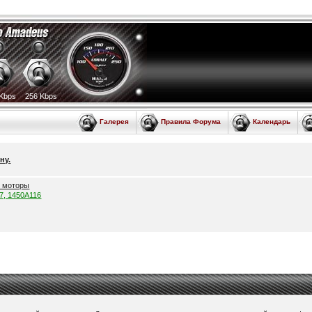
Kbps
256 Kbps
Галерея
Правила Форума
Календарь
ну.
е моторы
57, 1450A116