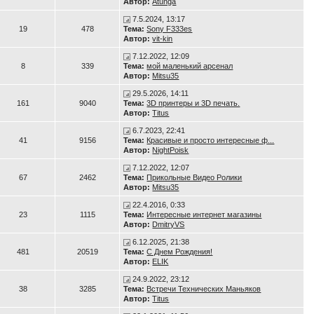
Автор:
Atunga
7.5.2024, 13:17
19
478
Тема:
Sony F333es
Автор:
vit-kin
7.12.2022, 12:09
8
339
Тема:
мой маленький арсенал
Автор:
Mitsu35
29.5.2026, 14:11
161
9040
Тема:
3D принтеры и 3D печать.
Автор:
Titus
6.7.2023, 22:41
41
9156
Тема:
Красивые и просто интересные ф...
Автор:
NightPoisk
7.12.2022, 12:07
67
2462
Тема:
Прикольные Видео Ролики
Автор:
Mitsu35
22.4.2016, 0:33
23
1115
Тема:
Интересные интернет магазины
Автор:
DmitryVS
6.12.2025, 21:38
481
20519
Тема:
С Днем Рождения!
Автор:
ELIK
24.9.2022, 23:12
38
3285
Тема:
Встречи Технических Маньяков
Автор:
Titus