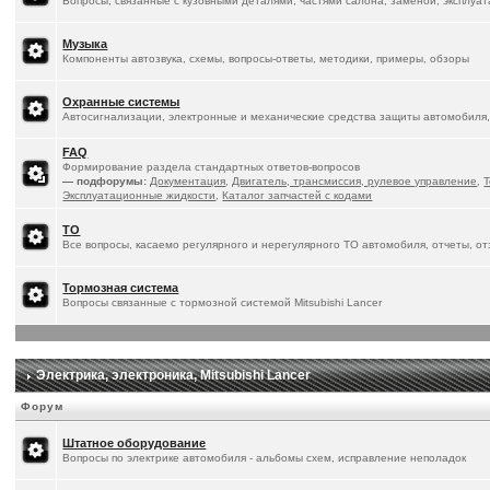
Вопросы, связанные с кузовными деталями, частями салона, заменой, эксплуа
Музыка
Компоненты автозвука, схемы, вопросы-ответы, методики, примеры, обзоры
Охранные системы
Автосигнализации, электронные и механические средства защиты автомобиля,
FAQ
Формирование раздела стандартных ответов-вопросов
— подфорумы:
Документация
,
Двигатель, трансмиссия, рулевое управление
,
Т
Эксплуатационные жидкости
,
Каталог запчастей с кодами
ТО
Все вопросы, касаемо регулярного и нерегулярного ТО автомобиля, отчеты, о
Тормозная система
Вопросы связанные с тормозной системой Mitsubishi Lancer
Электрика, электроника, Mitsubishi Lancer
Форум
Штатное оборудование
Вопросы по электрике автомобиля - альбомы схем, исправление неполадок