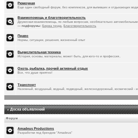
Рюмочная
Еще один свободный форум, без комплексов, для выпивших и отдыхающих води
Взаимопомощь и благотворительность
Дружеская взаимопомощь, по любым вопросам, необязательно автомобильным
— подфорумы:
Биржа труда
,
Благотворительность
Право
Нормы, ситуации, решения, жизненный опыт
Вычислительная техника
История, основы, материалы, может быть, для кого-то и профессия..
Охота, рыбалка, прочий активный отдых
Все, что душе приятно!
Транспорт
Наземный, воздушный, водный, подводный, железнодорожный, космический - ис
Доска объявлений
Форум
Amadeus Productions
Разработки под брендом "Amadeus"