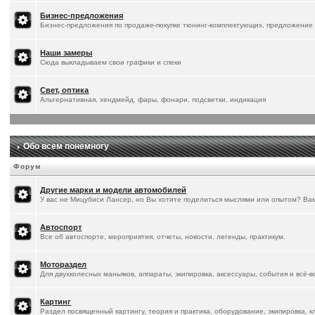
Бизнес-предложения
Бизнес-предложения по продаже-покупке тюнинг-комплектующих, предложение 
Наши замеры
Сюда выкладываем свои графики и спеки
Свет, оптика
Альтернативная, хендмейд, фары, фонари, подсветки, индикация
Обо всем понемногу
Форум
Другие марки и модели автомобилей
У вас не Мицубиси Лансер, но Вы хотите поделиться мыслями или опытом? Ва
Автоспорт
Все об автоспорте, мероприятия, отчеты, новости, легенды, практикум.
Мотораздел
Для двухколесных маньяков, аппараты, экипировка, аксессуары, события и всё-
Картинг
Раздел посвященный картингу, теория и практика, оборудование, экипировка, к