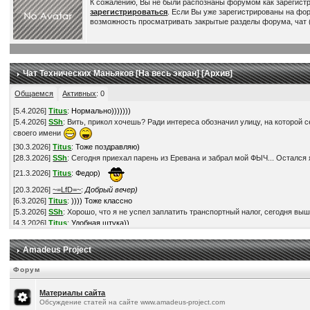
К сожалению, Вы не были распознаны форумом как зарегист
зарегистрироваться
. Если Вы уже зарегистрированы на фо
возможность просматривать закрытые разделы форума, чат (
Чат Технических Маньяков [
На весь экран
] [
Архив
]
Общаемся
Активных
:
0
[
5.4.2026
]
Titus
:
Нормально)))))))
[
5.4.2026
]
SSh
: Вить, прикол хочешь? Ради интереса обозначил улицу, на которой с
своего имени
[
30.3.2026
]
Titus
:
Тоже поздравляю)
[
28.3.2026
]
SSh
: Сегодня приехал парень из Еревана и забрал мой ФЫЧ... Остался я
[
21.3.2026
]
Titus
:
Федор)
[
20.3.2026
]
~=LfD=~
:
Добрый вечер)
[
6.3.2026
]
Titus
:
)))) Тоже классно
[
5.3.2026
]
SSh
: Хорошо, что я не успел заплатить транспортный налог, сегодня выш
[
4.3.2026
]
Titus
:
Удобная штука))
[
3.3.2026
]
SSh
: Прикупил V2L адаптер. Это такая штука, через которую можно получ
[
28.2.2026
]
Titus
:
По ценам - наверное да))
Amadeus Project
[
28.2.2026
]
Titus
:
Понимаю))
[
28.2.2026
]
SSh
: В смысле, что в России мой автомобиль обошелся-бы мне в более ч
Форум
[
28.2.2026
]
SSh
: Кстати, это на самом деле так? -
https://www.drom.ru/world/calculat
[
28.2.2026
]
SSh
: Нет, неохота... Обленился в последнее время )))
Материалы сайта
[
22.2.2026
]
Titus
:
Супер! Поздравляю!) Твори БЖ, если есть время-желание, всем
Обсуждение статей на сайте www.amadeus-project.com