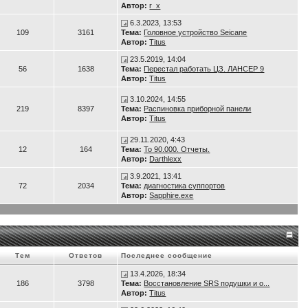
Автор:
r_x
6.3.2023, 13:53
109
3161
Тема:
Головное устройство Seicane
Автор:
Titus
23.5.2019, 14:04
56
1638
Тема:
Перестал работать ЦЗ. ЛАНСЕР 9
Автор:
Titus
3.10.2024, 14:55
219
8397
Тема:
Распиновка приборной панели
Автор:
Titus
29.11.2020, 4:43
12
164
Тема:
То 90.000. Отчеты.
Автор:
Darthlexx
3.9.2021, 13:41
72
2034
Тема:
диагностика суппортов
Автор:
Sapphire.exe
Тем
Ответов
Последнее сообщение
13.4.2026, 18:34
186
3798
Тема:
Восстановление SRS подушки и о...
Автор:
Titus