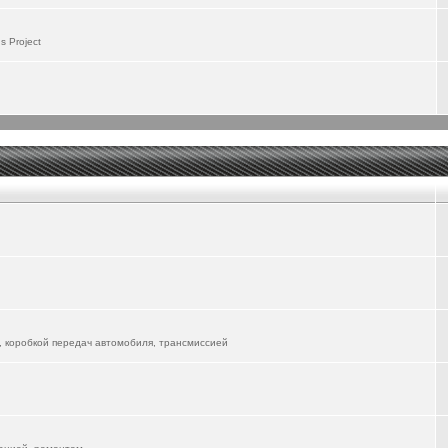
 пользоваться, надо будет поизучать. Первые впечатления - положительные, особенно
 Project
до будет изучать и управление со смартфона...
 не скоро разберусь со всемии возможностями... Там столько всего понапихано...
lion-06-ev/
речает его в городе. А я пока катаюсь на ФЫЧ, но жду прибытия новой электрички...
вуется, форум для всех Маньяков))
 уже другие автомобили в форум "вживлять"
, коробкой передач автомобиля, трансмиссией