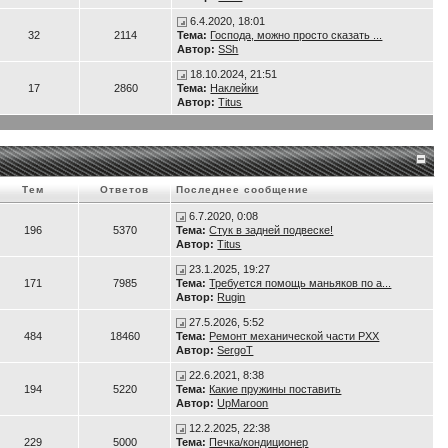
 рывок. Сиденье со спинкой регулируется во всех направлениях, так, что и с
6.4.2020, 18:01
32
2114
Тема:
Господа, можно просто сказать ...
Автор:
SSh
18.10.2024, 21:51
17
2860
Тема:
Наклейки
Автор:
Titus
Тем
Ответов
Последнее сообщение
6.7.2020, 0:08
196
5370
Тема:
Стук в задней подвеске!
Автор:
Titus
23.1.2025, 19:27
171
7985
Тема:
Требуется помощь маньяков по а...
Автор:
Rugin
27.5.2026, 5:52
484
18460
Тема:
Ремонт механической части РХХ
Автор:
SergoT
22.6.2021, 8:38
194
5220
Тема:
Какие пружины поставить
Автор:
UpMaroon
12.2.2025, 22:38
229
5000
Тема:
Печка/кондиционер