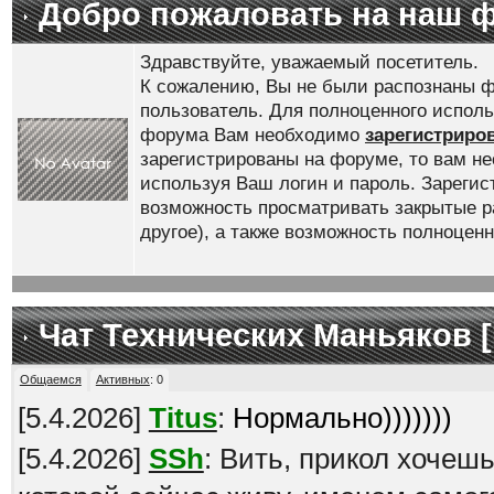
Добро пожаловать на наш 
Здравствуйте, уважаемый посетитель.
К сожалению, Вы не были распознаны ф
пользователь. Для полноценного испол
форума Вам необходимо
зарегистриро
зарегистрированы на форуме, то вам н
используя Ваш логин и пароль. Зареги
возможность просматривать закрытые р
другое), а также возможность полноце
Чат Технических Маньяков [
Общаемся
Активных
:
0
[
5.4.2026
]
Titus
:
Нормально)))))))
[
5.4.2026
]
SSh
: Вить, прикол хочеш