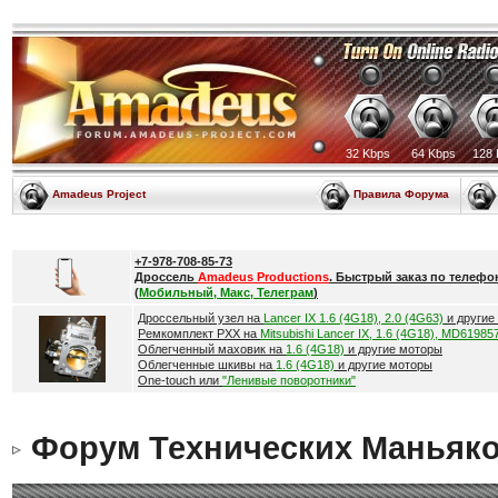
32 Kbps
64 Kbps
128 
Amadeus Project
Правила Форума
+7-978-708-85-73
Дроссель
Amadeus Productions
. Быстрый заказ по телефо
(
Мобильный, Макс, Телеграм
)
Дроссельный узел на
Lancer IX 1.6 (4G18), 2.0 (4G63)
и другие
Ремкомплект РХХ на
Mitsubishi Lancer IX, 1.6 (4G18), MD61985
Облегченный маховик на
1.6 (4G18)
и другие моторы
Облегченные шкивы на
1.6 (4G18)
и другие моторы
One-touch или
"Ленивые поворотники"
Форум Технических Маньяк