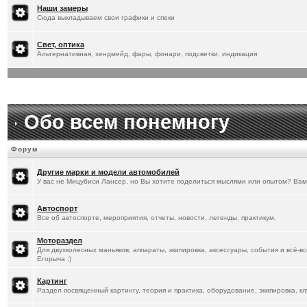
[
20.1.2026
]
Titus
:
Наши замеры
Сюда выкладываем свои графики и спеки
Свет, оптика
Альтернативная, хендмейд, фары, фонари, подсветки, индикация
Обо всем понемногу
Форум
Другие марки и модели автомобилей
У вас не Мицубиси Лансер, но Вы хотите поделиться мыслями или опытом? Вам
Автоспорт
Все об автоспорте, мероприятия, отчеты, новости, легенды, практикум.
Мотораздел
Для двухколесных маньяков, аппараты, экипировка, аксессуары, события и всё-в
Егорыча :)
Картинг
Раздел посвященный картингу, теория и практика, оборудование, экипировка, кл