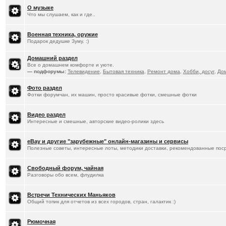
О музыке
Что мы слушаем, как и где..
Военная техника, оружие
Подарок дедушке Зуму. :)
Домашний раздел
Все о домашнем комфорте и уюте.
— подфорумы:
Телевидение
,
Бытовая техника
,
Ремонт дома
,
Хобби, досуг
,
До
Фото раздел
Фотки форумчан, их машин, просто красивые фотки, смешные фотки
Видео раздел
Интересные и смешные, авторские видео-ролики здесь
eBay и другие "зарубежные" онлайн-магазины и сервисы
Полезные советы, интересные лоты, методики доставки, рекомендованные пос
Свободный форум, чайная
Разговоры обо всем, флудилка
Встречи Технических Маньяков
Общий топик для отчетов из всех городов, стран, галактик :)
Рюмочная