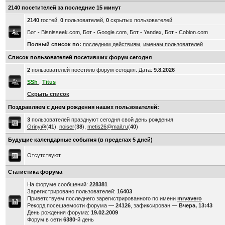
2140 посетителей за последние 15 минут
2140
гостей,
0
пользователей,
0
скрытых пользователей
Бот - Bisnisseek.com, Бот - Google.com, Бот - Yandex, Бот - Cobion.com
Полный список по:
последним действиям
,
именам пользователей
Список пользователей посетивших форум сегодня
2
пользователей посетило форум сегодня. Дата:
9.8.2026
SSh
,
Titus
Скрыть список
Поздравляем с днем рождения наших пользователей:
3
пользователей празднуют сегодня свой день рождения
Griny@
(
41
),
noiser
(
38
),
metis26@mail.ru
(
40
)
Будущие календарные события (в пределах 5 дней)
Отсутствуют
Статистика форума
На форуме сообщений:
228381
Зарегистрировано пользователей:
16403
Приветствуем последнего зарегистрированного по имени
mrvavero
Рекорд посещаемости форума —
24126
, зафиксирован —
Вчера, 13:43
День рождения форума:
19.02.2009
Форум в сети
6380
-й день