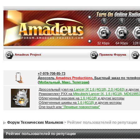
32 Kbps
64 Kbps
128 
Amadeus Project
Правила Форума
+7-978-708-85-73
Дроссель
Amadeus Productions
. Быстрый заказ по телефо
(
Мобильный, Макс, Телеграм
)
Дроссельный узел на
Lancer IX 1.6 (4G18), 2.0 (4G63)
и другие
Ремкомплект РХХ на
Mitsubishi Lancer IX, 1.6 (4G18), MD61985
Облегченный маховик на
1.6 (4G18)
и другие моторы
Облегченные шкивы на
1.6 (4G18)
и другие моторы
One-touch или
"Ленивые поворотники"
Форум Технических Маньяков
> Рейтинг пользователей по репутации
Рейтинг пользователей по репутации