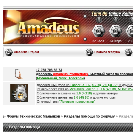
32 Kbps
64 Kbps
128 
Amadeus Project
Правила Форума
+7-978-708-85-73
Дроссель
Amadeus Productions
. Быстрый заказ по телефо
(
Мобильный, Макс, Телеграм
)
Дроссельный узел на
Lancer IX 1.6 (4G18), 2.0 (4G63)
и другие
Ремкомплект РХХ на
Mitsubishi Lancer IX, 1.6 (4G18), MD61985
Облегченный маховик на
1.6 (4G18)
и другие моторы
Облегченные шкивы на
1.6 (4G18)
и другие моторы
One-touch или
"Ленивые поворотники"
Форум Технических Маньяков
>
Разделы помощи по форуму
> Раздел
Разделы помощи