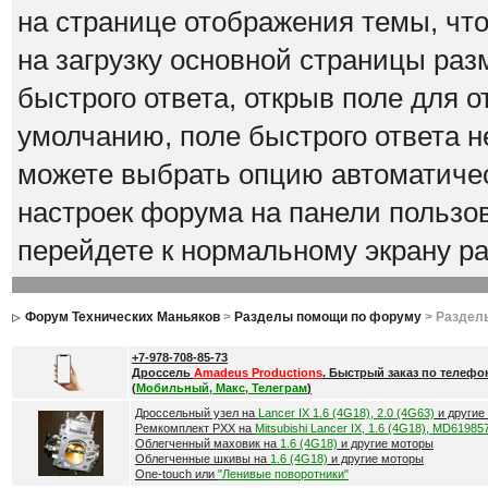
на странице отображения темы, что
на загрузку основной страницы ра
быстрого ответа, открыв поле для о
умолчанию, поле быстрого ответа н
можете выбрать опцию автоматичес
настроек форума на панели пользов
перейдете к нормальному экрану 
Форум Технических Маньяков
>
Разделы помощи по форуму
> Раздел
+7-978-708-85-73
Дроссель
Amadeus Productions
. Быстрый заказ по телефо
(
Мобильный, Макс, Телеграм
)
Дроссельный узел на
Lancer IX 1.6 (4G18), 2.0 (4G63)
и другие
Ремкомплект РХХ на
Mitsubishi Lancer IX, 1.6 (4G18), MD61985
Облегченный маховик на
1.6 (4G18)
и другие моторы
Облегченные шкивы на
1.6 (4G18)
и другие моторы
One-touch или
"Ленивые поворотники"