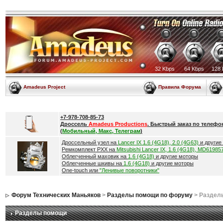
32 Kbps
64 Kbps
128 
Amadeus Project
Правила Форума
+7-978-708-85-73
Дроссель
Amadeus Productions
. Быстрый заказ по телефо
(
Мобильный, Макс, Телеграм
)
Дроссельный узел на
Lancer IX 1.6 (4G18), 2.0 (4G63)
и другие
Ремкомплект РХХ на
Mitsubishi Lancer IX, 1.6 (4G18), MD61985
Облегченный маховик на
1.6 (4G18)
и другие моторы
Облегченные шкивы на
1.6 (4G18)
и другие моторы
One-touch или
"Ленивые поворотники"
Форум Технических Маньяков
>
Разделы помощи по форуму
> Раздел
Разделы помощи