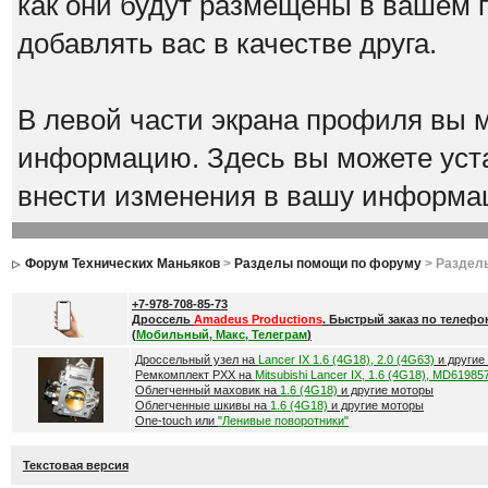
как они будут размещены в вашем 
добавлять вас в качестве друга.
В левой части экрана профиля вы 
информацию. Здесь вы можете уста
внести изменения в вашу информа
Форум Технических Маньяков
>
Разделы помощи по форуму
> Раздел
+7-978-708-85-73
Дроссель
Amadeus Productions
. Быстрый заказ по телефо
(
Мобильный, Макс, Телеграм
)
Дроссельный узел на
Lancer IX 1.6 (4G18), 2.0 (4G63)
и другие
Ремкомплект РХХ на
Mitsubishi Lancer IX, 1.6 (4G18), MD61985
Облегченный маховик на
1.6 (4G18)
и другие моторы
Облегченные шкивы на
1.6 (4G18)
и другие моторы
One-touch или
"Ленивые поворотники"
Текстовая версия