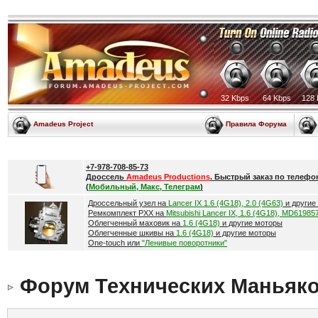
32 Kbps
64 Kbps
128 
Amadeus Project
Правила Форума
+7-978-708-85-73
Дроссель
Amadeus Productions
. Быстрый заказ по телефо
(
Мобильный, Макс, Телеграм
)
Дроссельный узел на
Lancer IX 1.6 (4G18), 2.0 (4G63)
и другие
Ремкомплект РХХ на
Mitsubishi Lancer IX, 1.6 (4G18), MD61985
Облегченный маховик на
1.6 (4G18)
и другие моторы
Облегченные шкивы на
1.6 (4G18)
и другие моторы
One-touch или
"Ленивые поворотники"
Форум Технических Маньяк