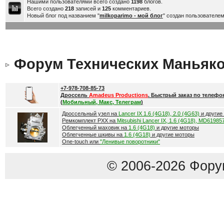
Нашими пользователями всего создано
1198
блогов.
Всего создано
218
записей и
125
комментариев.
Новый блог под названием "
milkoparimo - мой блог
" создан пользователе
Форум Технических Маньяк
+7-978-708-85-73
Дроссель
Amadeus Productions
. Быстрый заказ по телефо
(
Мобильный, Макс, Телеграм
)
Дроссельный узел на
Lancer IX 1.6 (4G18), 2.0 (4G63)
и другие
Ремкомплект РХХ на
Mitsubishi Lancer IX, 1.6 (4G18), MD61985
Облегченный маховик на
1.6 (4G18)
и другие моторы
Облегченные шкивы на
1.6 (4G18)
и другие моторы
One-touch или
"Ленивые поворотники"
© 2006-2026 Фору