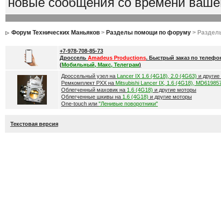
новые сообщения со времени вашег
Форум Технических Маньяков
>
Разделы помощи по форуму
> Раздел
+7-978-708-85-73
Дроссель
Amadeus Productions
. Быстрый заказ по телефо
(
Мобильный, Макс, Телеграм
)
Дроссельный узел на
Lancer IX 1.6 (4G18), 2.0 (4G63)
и другие
Ремкомплект РХХ на
Mitsubishi Lancer IX, 1.6 (4G18), MD61985
Облегченный маховик на
1.6 (4G18)
и другие моторы
Облегченные шкивы на
1.6 (4G18)
и другие моторы
One-touch или
"Ленивые поворотники"
Текстовая версия