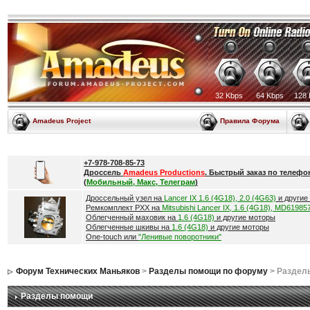
32 Kbps
64 Kbps
128 
Amadeus Project
Правила Форума
+7-978-708-85-73
Дроссель
Amadeus Productions
. Быстрый заказ по телефо
(
Мобильный, Макс, Телеграм
)
Дроссельный узел на
Lancer IX 1.6 (4G18), 2.0 (4G63)
и другие
Ремкомплект РХХ на
Mitsubishi Lancer IX, 1.6 (4G18), MD61985
Облегченный маховик на
1.6 (4G18)
и другие моторы
Облегченные шкивы на
1.6 (4G18)
и другие моторы
One-touch или
"Ленивые поворотники"
Форум Технических Маньяков
>
Разделы помощи по форуму
> Раздел
Разделы помощи