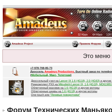
32 Kbps
64 Kbps
128 
Amadeus Project
Правила Форума
Это меню
+7-978-708-85-73
Дроссель
Amadeus Productions
. Быстрый заказ по телефо
(
Мобильный, Макс, Телеграм
)
Дроссельный узел на
Lancer IX 1.6 (4G18), 2.0 (4G63)
и другие
Ремкомплект РХХ на
Mitsubishi Lancer IX, 1.6 (4G18), MD61985
Облегченный маховик на
1.6 (4G18)
и другие моторы
Облегченные шкивы на
1.6 (4G18)
и другие моторы
One-touch или
"Ленивые поворотники"
Форум Технических Маньяк