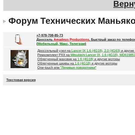
Верн
Форум Технических Маньяк
+7-978-708-85-73
Дроссель
Amadeus Productions
. Быстрый заказ по телефо
(
Мобильный, Макс, Телеграм
)
Дроссельный узел на
Lancer IX 1.6 (4G18), 2.0 (4G63)
и другие
Ремкомплект РХХ на
Mitsubishi Lancer IX, 1.6 (4G18), MD61985
Облегченный маховик на
1.6 (4G18)
и другие моторы
Облегченные шкивы на
1.6 (4G18)
и другие моторы
One-touch или
"Ленивые поворотники"
Текстовая версия