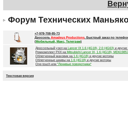
Верн
Форум Технических Маньяк
+7-978-708-85-73
Дроссель
Amadeus Productions
. Быстрый заказ по телефо
(
Мобильный, Макс, Телеграм
)
Дроссельный узел на
Lancer IX 1.6 (4G18), 2.0 (4G63)
и другие
Ремкомплект РХХ на
Mitsubishi Lancer IX, 1.6 (4G18), MD61985
Облегченный маховик на
1.6 (4G18)
и другие моторы
Облегченные шкивы на
1.6 (4G18)
и другие моторы
One-touch или
"Ленивые поворотники"
Текстовая версия