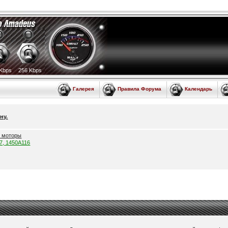
Kbps
256 Kbps
Галерея
Правила Форума
Календарь
ну.
е моторы
57, 1450A116