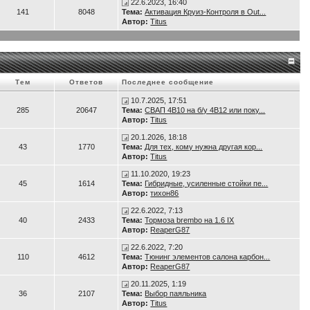
22.6.2023, 16:40
141
8048
Тема:
Активация Круиз-Контроля в Out...
Автор:
Titus
Тем
Ответов
Последнее сообщение
10.7.2025, 17:51
285
20647
Тема:
СВАП 4B10 на б/у 4B12 или поку...
Автор:
Titus
20.1.2026, 18:18
43
1770
Тема:
Для тех, кому нужна другая кор...
Автор:
Titus
11.10.2020, 19:23
45
1614
Тема:
Гибридные, усиленные стойки пе...
Автор:
тихон86
22.6.2022, 7:13
40
2433
Тема:
Тормоза brembo на 1.6 IX
Автор:
ReaperG87
22.6.2022, 7:20
110
4612
Тема:
Тюнинг элементов салона карбон...
Автор:
ReaperG87
20.11.2025, 1:19
36
2107
Тема:
Выбор паяльника
Автор:
Titus