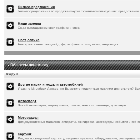
Бизнес-предложения
Бизнес-предложения по продаже-покупке тюнинг-комплектующих, предложение 
Наши замеры
Сюда выкладываем свои графики и спеки
Свет, оптика
Альтернативная, хендмейд, фары, фонари, подсветки, индикация
Обо всем понемногу
Форум
Другие марки и модели автомобилей
У вас не Мицубиси Лансер, но Вы хотите поделиться мыслями или опытом? Ва
Автоспорт
Все об автоспорте, мероприятия, отчеты, новости, легенды, практикум.
Мотораздел
Для двухколесных маньяков, аппараты, экипировка, аксессуары, события и всё-
Картинг
Раздел посвященный картингу, теория и практика, оборудование, экипировка, к