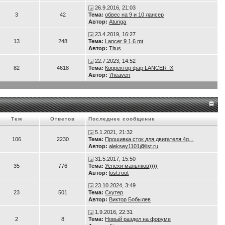
26.9.2016, 21:03
3
42
Тема:
обвес на 9 и 10 лансер
Автор:
Atunga
23.4.2019, 16:27
13
248
Тема:
Lancer 9 1.6 mt
Автор:
Titus
22.7.2023, 14:52
82
4618
Тема:
Корректор фар LANCER IX
Автор:
7heaven
Тем
Ответов
Последнее сообщение
5.1.2021, 21:32
106
2230
Тема:
Прошивка сток для двигателя 4g...
Автор:
aleksey1101@list.ru
31.5.2017, 15:50
35
776
Тема:
Успехи маньяков))))
Автор:
lost.root
23.10.2024, 3:49
23
501
Тема:
Скутер
Автор:
Виктор Бобылев
1.9.2016, 22:31
2
8
Тема:
Новый раздел на форуме