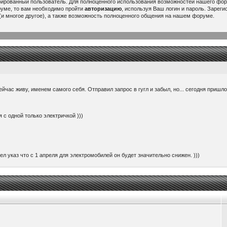
рированный пользователь. Для полноценного использования возможностей нашего ф
руме, то вам необходимо пройти
авторизацию
, используя Ваш логин и пароль. Зарег
и многое другое), а также возможность полноценного общения на нашем форуме.
ейчас живу, именем самого себя. Отправил запрос в гугл и забыл, но... сегодня пришл
 с одной только электричкой )))
ел указ что с 1 апреля для электромобилей он будет значительно снижен. )))
ить 220 вольт с авто. Вставляется вместо головки зарядника и к ней можно подключить 
ем 60000$. При том, что потратил я на него здесь около 25000...
or/china/...rtPurpose=USAGE
 будет интересно думаю