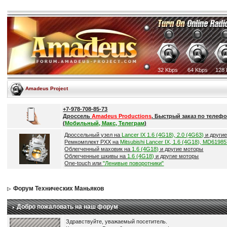
32 Kbps
64 Kbps
128 
Amadeus Project
+7-978-708-85-73
Дроссель
Amadeus Productions
. Быстрый заказ по телефо
(
Мобильный, Макс, Телеграм
)
Дроссельный узел на
Lancer IX 1.6 (4G18), 2.0 (4G63)
и други
Ремкомплект РХХ на
Mitsubishi Lancer IX, 1.6 (4G18), MD6198
Облегченный маховик на
1.6 (4G18)
и другие моторы
Облегченные шкивы на
1.6 (4G18)
и другие моторы
One-touch или
"Ленивые поворотники"
Форум Технических Маньяков
Добро пожаловать на наш форум
Здравствуйте, уважаемый посетитель.