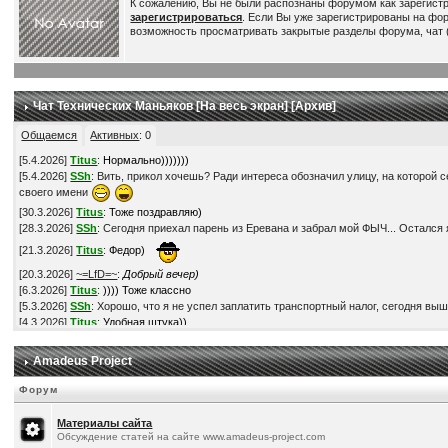
К сожалению, Вы не были распознаны форумом как зарегист
зарегистрироваться
. Если Вы уже зарегистрированы на фо
возможность просматривать закрытые разделы форума, чат (
Чат Технических Маньяков [
На весь экран
] [
Архив
]
Общаемся
Активных
:
0
[
5.4.2026
]
Titus
:
Нормально)))))))
[
5.4.2026
]
SSh
: Вить, прикол хочешь? Ради интереса обозначил улицу, на которой с
своего имени
[
30.3.2026
]
Titus
:
Тоже поздравляю)
[
28.3.2026
]
SSh
: Сегодня приехал парень из Еревана и забрал мой ФЫЧ... Остался я
[
21.3.2026
]
Titus
:
Федор)
[
20.3.2026
]
~=LfD=~
:
Добрый вечер)
[
6.3.2026
]
Titus
:
)))) Тоже классно
[
5.3.2026
]
SSh
: Хорошо, что я не успел заплатить транспортный налог, сегодня выш
[
4.3.2026
]
Titus
:
Удобная штука))
[
3.3.2026
]
SSh
: Прикупил V2L адаптер. Это такая штука, через которую можно получ
[
28.2.2026
]
Titus
:
По ценам - наверное да))
Amadeus Project
[
28.2.2026
]
Titus
:
Понимаю))
[
28.2.2026
]
SSh
: В смысле, что в России мой автомобиль обошелся-бы мне в более ч
Форум
[
28.2.2026
]
SSh
: Кстати, это на самом деле так? -
https://www.drom.ru/world/calculat
[
28.2.2026
]
SSh
: Нет, неохота... Обленился в последнее время )))
Материалы сайта
[
22.2.2026
]
Titus
:
Супер! Поздравляю!) Твори БЖ, если есть время-желание, всем
Обсуждение статей на сайте www.amadeus-project.com