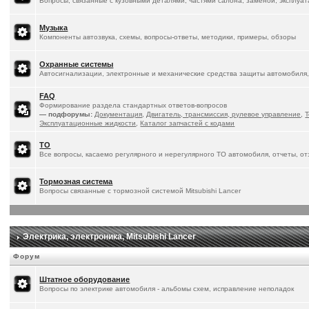
Вопросы, связанные с кузовными деталями, частями салона, заменой, эксплуа
Музыка
Компоненты автозвука, схемы, вопросы-ответы, методики, примеры, обзоры
Охранные системы
Автосигнализации, электронные и механические средства защиты автомобиля,
FAQ
Формирование раздела стандартных ответов-вопросов
— подфорумы:
Документация
,
Двигатель, трансмиссия, рулевое управление
,
Т
Эксплуатационные жидкости
,
Каталог запчастей с кодами
ТО
Все вопросы, касаемо регулярного и нерегулярного ТО автомобиля, отчеты, о
Тормозная система
Вопросы связанные с тормозной системой Mitsubishi Lancer
Электрика, электроника, Mitsubishi Lancer
Форум
Штатное оборудование
Вопросы по электрике автомобиля - альбомы схем, исправление неполадок