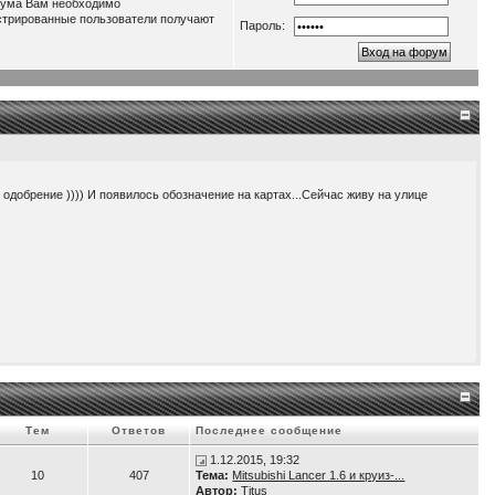
орума Вам необходимо
истрированные пользователи получают
Пароль:
о одобрение )))) И появилось обозначение на картах...Сейчас живу на улице
нагрузку до 3,5 кВт. Т.е. получаем как-бы электростанцию во дворе )))
Тем
Ответов
Последнее сообщение
1.12.2015, 19:32
10
407
Тема:
Mitsubishi Lancer 1.6 и круиз-...
Автор:
Titus