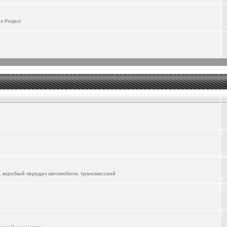
 пользоваться, надо будет поизучать. Первые впечатления - положительные, особенно
 Project
до будет изучать и управление со смартфона...
 не скоро разберусь со всемии возможностями... Там столько всего понапихано...
lion-06-ev/
речает его в городе. А я пока катаюсь на ФЫЧ, но жду прибытия новой электрички...
вуется, форум для всех Маньяков))
 уже другие автомобили в форум "вживлять"
, коробкой передач автомобиля, трансмиссией