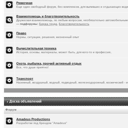
Рюмочная
Еще один свободный форум, без комплексов, для выпивших и отдыхающих води
Взаимопомощь и благотворительность
Дружеская взаимопомощь, по любым вопросам, необязательно автомобильным
— подфорумы:
Биржа труда
,
Благотворительность
Право
Нормы, ситуации, решения, жизненный опыт
Вычислительная техника
История, основы, материалы, может быть, для кого-то и профессия..
Охота, рыбалка, прочий активный отдых
Все, что душе приятно!
Транспорт
Наземный, воздушный, водный, подводный, железнодорожный, космический - ис
Доска объявлений
Форум
Amadeus Productions
Разработки под брендом "Amadeus"