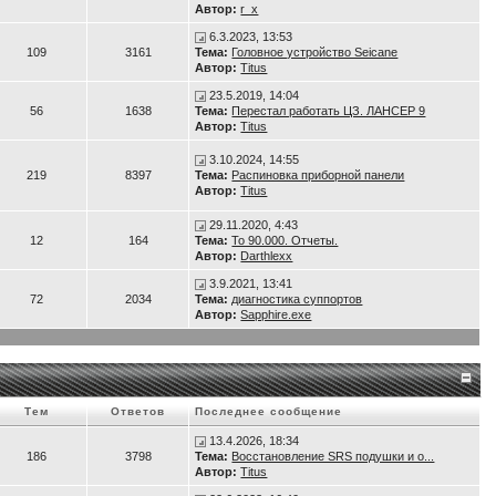
Автор:
r_x
6.3.2023, 13:53
109
3161
Тема:
Головное устройство Seicane
Автор:
Titus
23.5.2019, 14:04
56
1638
Тема:
Перестал работать ЦЗ. ЛАНСЕР 9
Автор:
Titus
3.10.2024, 14:55
219
8397
Тема:
Распиновка приборной панели
Автор:
Titus
29.11.2020, 4:43
12
164
Тема:
То 90.000. Отчеты.
Автор:
Darthlexx
3.9.2021, 13:41
72
2034
Тема:
диагностика суппортов
Автор:
Sapphire.exe
Тем
Ответов
Последнее сообщение
13.4.2026, 18:34
186
3798
Тема:
Восстановление SRS подушки и о...
Автор:
Titus