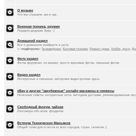
О музыке
Что мы слушаем, как и где..
Военная техника, оружие
Подарок дедушке Зуму. :)
Домашний раздел
Все о домашнем комфорте и уюте.
— подфорумы:
Телевидение
,
Бытовая техника
,
Ремонт дома
,
Хобби, досуг
,
До
Фото раздел
Фотки форумчан, их машин, просто красивые фотки, смешные фотки
Видео раздел
Интересные и смешные, авторские видео-ролики здесь
eBay и другие "зарубежные" онлайн-магазины и сервисы
Полезные советы, интересные лоты, методики доставки, рекомендованные пос
Свободный форум, чайная
Разговоры обо всем, флудилка
Встречи Технических Маньяков
Общий топик для отчетов из всех городов, стран, галактик :)