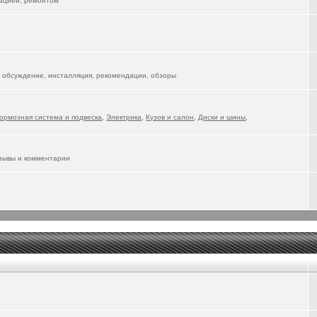
тацией, ремонтом
 обсуждение, инсталляция, рекомендации, обзоры
ормозная система и подвеска
,
Электрика
,
Кузов и салон
,
Диски и шины
,
тзывы и комментарии