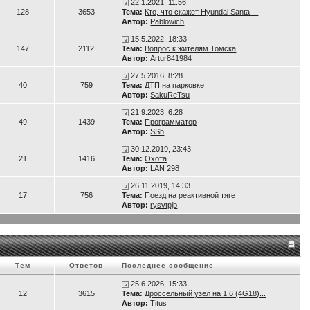
22.1.2021, 11:56
128
3653
Тема:
Кто, что скажет Hyundai Santa ...
Автор:
Pablowich
15.5.2022, 18:33
147
2112
Тема:
Вопрос к жителям Томска
Автор:
Artur841984
27.5.2016, 8:28
40
759
Тема:
ДТП на парковке
Автор:
SakuReTsu
21.9.2023, 6:28
49
1439
Тема:
Программатор
Автор:
SSh
30.12.2019, 23:43
21
1416
Тема:
Охота
Автор:
LAN 298
26.11.2019, 14:33
17
756
Тема:
Поезд на реактивной тяге
Автор:
rysvtpjb
Тем
Ответов
Последнее сообщение
25.6.2026, 15:33
12
3615
Тема:
Дроссельный узел на 1.6 (4G18)...
Автор:
Titus