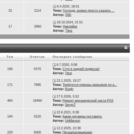
 рывок. Сиденье со спинкой регулируется во всех направлениях, так, что и с
6.4.2020, 18:01
32
2114
Тема:
Господа, можно просто сказать ...
Автор:
SSh
18.10.2024, 21:51
17
2860
Тема:
Наклейки
Автор:
Titus
Тем
Ответов
Последнее сообщение
6.7.2020, 0:08
196
5370
Тема:
Стук в задней подвеске!
Автор:
Titus
23.1.2025, 19:27
171
7985
Тема:
Требуется помощь маньяков по а...
Автор:
Rugin
27.5.2026, 5:52
484
18460
Тема:
Ремонт механической части РХХ
Автор:
SergoT
22.6.2021, 8:38
194
5220
Тема:
Какие пружины поставить
Автор:
UpMaroon
12.2.2025, 22:38
229
5000
Тема:
Печка/кондиционер