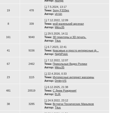
Автор:
Atunga
7.5.2024, 13:17
19
478
Тема:
Sony F333es
Автор:
vit-kin
7.12.2022, 12:09
8
339
Тема:
мой маленький арсенал
Автор:
Mitsu35
29.5.2026, 14:11
161
9040
Тема:
3D принтеры и 3D печать.
Автор:
Titus
6.7.2023, 22:41
41
9156
Тема:
Красивые и просто интересные ф...
Автор:
NightPoisk
7.12.2022, 12:07
67
2462
Тема:
Прикольные Видео Ролики
Автор:
Mitsu35
22.4.2016, 0:33
23
1115
Тема:
Интересные интернет магазины
Автор:
DmitryVS
6.12.2025, 21:38
481
20519
Тема:
С Днем Рождения!
Автор:
ELIK
24.9.2022, 23:12
38
3285
Тема:
Встречи Технических Маньяков
Автор:
Titus