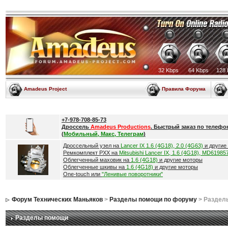
32 Kbps
64 Kbps
128 
Amadeus Project
Правила Форума
+7-978-708-85-73
Дроссель
Amadeus Productions
. Быстрый заказ по телефо
(
Мобильный, Макс, Телеграм
)
Дроссельный узел на
Lancer IX 1.6 (4G18), 2.0 (4G63)
и другие
Ремкомплект РХХ на
Mitsubishi Lancer IX, 1.6 (4G18), MD61985
Облегченный маховик на
1.6 (4G18)
и другие моторы
Облегченные шкивы на
1.6 (4G18)
и другие моторы
One-touch или
"Ленивые поворотники"
Форум Технических Маньяков
>
Разделы помощи по форуму
> Раздел
Разделы помощи