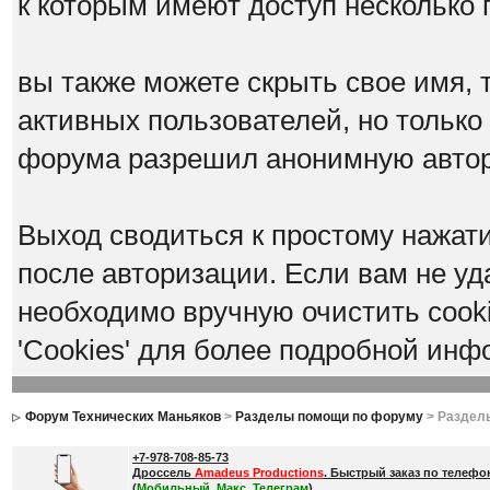
к которым имеют доступ несколько 
вы также можете скрыть свое имя, т
активных пользователей, но только
форума разрешил анонимную авто
Выход сводиться к простому нажат
после авторизации. Если вам не уд
необходимо вручную очистить cook
'Cookies' для более подробной инф
Форум Технических Маньяков
>
Разделы помощи по форуму
> Раздел
+7-978-708-85-73
Дроссель
Amadeus Productions
. Быстрый заказ по телефо
(
Мобильный, Макс, Телеграм
)