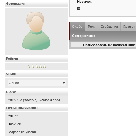
Новичок
Фотография
О себе
Темы
Сообщения
Галерея
Содержимое
Пользователь не написал ничег
Рейтинг
Опции
Опции
О себе
*Арчи* не указал(а) ничего о себе.
Личная информация
*Арчи*
Новичок
Возраст не указан