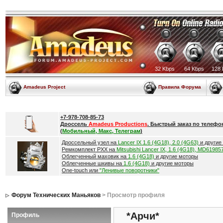
32 Kbps
64 Kbps
128 
Amadeus Project
Правила Форума
+7-978-708-85-73
Дроссель
Amadeus Productions
. Быстрый заказ по телефо
(
Мобильный, Макс, Телеграм
)
Дроссельный узел на
Lancer IX 1.6 (4G18), 2.0 (4G63)
и другие
Ремкомплект РХХ на
Mitsubishi Lancer IX, 1.6 (4G18), MD61985
Облегченный маховик на
1.6 (4G18)
и другие моторы
Облегченные шкивы на
1.6 (4G18)
и другие моторы
One-touch или
"Ленивые поворотники"
Форум Технических Маньяков
> Просмотр профиля
*Арчи*
Профиль