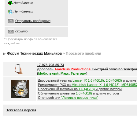
Нет данных
Нет данных
Отправить сообщение
скрыто
* Просмотры профиля обновляются
каждый час
Форум Технических Маньяков
> Просмотр профиля
+7-978-708-85-73
Дроссель
Amadeus Productions
. Быстрый заказ по телефо
(
Мобильный, Макс, Телеграм
)
Дроссельный узел на
Lancer IX 1.6 (4G18), 2.0 (4G63)
и другие
Ремкомплект РХХ на
Mitsubishi Lancer IX, 1.6 (4G18), MD61985
Облегченный маховик на
1.6 (4G18)
и другие моторы
Облегченные шкивы на
1.6 (4G18)
и другие моторы
One-touch или
"Ленивые поворотники"
Текстовая версия