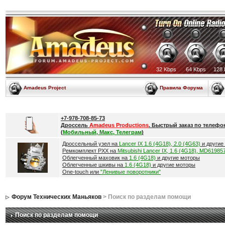
32 Kbps
64 Kbps
128 
Amadeus Project
Правила Форума
+7-978-708-85-73
Дроссель
Amadeus Productions
. Быстрый заказ по телефо
(
Мобильный, Макс, Телеграм
)
Дроссельный узел на
Lancer IX 1.6 (4G18), 2.0 (4G63)
и другие
Ремкомплект РХХ на
Mitsubishi Lancer IX, 1.6 (4G18), MD61985
Облегченный маховик на
1.6 (4G18)
и другие моторы
Облегченные шкивы на
1.6 (4G18)
и другие моторы
One-touch или
"Ленивые поворотники"
Форум Технических Маньяков
> Поиск по разделам помощи
Поиск по разделам помощи