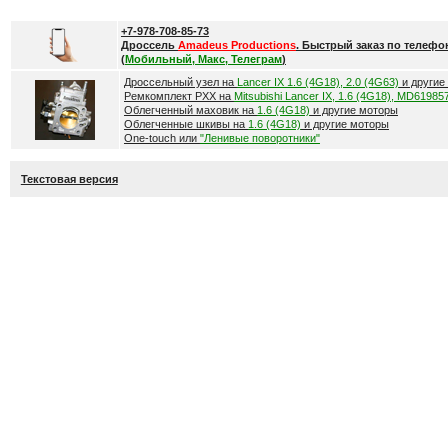
+7-978-708-85-73
Дроссель
Amadeus Productions
. Быстрый заказ по телефо
(
Мобильный, Макс, Телеграм
)
Дроссельный узел на
Lancer IX 1.6 (4G18), 2.0 (4G63)
и другие
Ремкомплект РХХ на
Mitsubishi Lancer IX, 1.6 (4G18), MD61985
Облегченный маховик на
1.6 (4G18)
и другие моторы
Облегченные шкивы на
1.6 (4G18)
и другие моторы
One-touch или
"Ленивые поворотники"
Текстовая версия