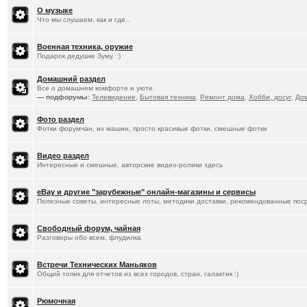
О музыке
Что мы слушаем, как и где..
Военная техника, оружие
Подарок дедушке Зуму. :)
Домашний раздел
Все о домашнем комфорте и уюте.
— подфорумы:
Телевидение
,
Бытовая техника
,
Ремонт дома
,
Хобби, досуг
,
До
Фото раздел
Фотки форумчан, их машин, просто красивые фотки, смешные фотки
Видео раздел
Интересные и смешные, авторские видео-ролики здесь
eBay и другие "зарубежные" онлайн-магазины и сервисы
Полезные советы, интересные лоты, методики доставки, рекомендованные пос
Свободный форум, чайная
Разговоры обо всем, флудилка
Встречи Технических Маньяков
Общий топик для отчетов из всех городов, стран, галактик :)
Рюмочная