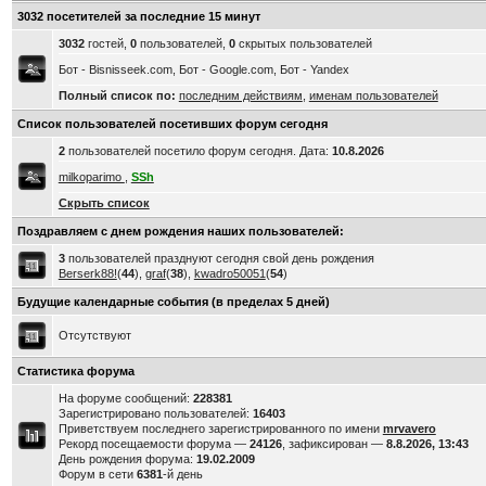
3032 посетителей за последние 15 минут
3032
гостей,
0
пользователей,
0
скрытых пользователей
Бот - Bisnisseek.com, Бот - Google.com, Бот - Yandex
Полный список по:
последним действиям
,
именам пользователей
Список пользователей посетивших форум сегодня
2
пользователей посетило форум сегодня. Дата:
10.8.2026
milkoparimo
,
SSh
Скрыть список
Поздравляем с днем рождения наших пользователей:
3
пользователей празднуют сегодня свой день рождения
Berserk88!
(
44
),
graf
(
38
),
kwadro50051
(
54
)
Будущие календарные события (в пределах 5 дней)
Отсутствуют
Статистика форума
На форуме сообщений:
228381
Зарегистрировано пользователей:
16403
Приветствуем последнего зарегистрированного по имени
mrvavero
Рекорд посещаемости форума —
24126
, зафиксирован —
8.8.2026, 13:43
День рождения форума:
19.02.2009
Форум в сети
6381
-й день