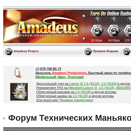
32 Kbps
64 Kbps
128 
Amadeus Project
Правила Форума
+7-978-708-85-73
Дроссель
Amadeus Productions
. Быстрый заказ по телефо
(
Мобильный, Макс, Телеграм
)
Дроссельный узел на
Lancer IX 1.6 (4G18), 2.0 (4G63)
и другие
Ремкомплект РХХ на
Mitsubishi Lancer IX, 1.6 (4G18), MD61985
Облегченный маховик на
1.6 (4G18)
и другие моторы
Облегченные шкивы на
1.6 (4G18)
и другие моторы
One-touch или
"Ленивые поворотники"
Форум Технических Маньяк