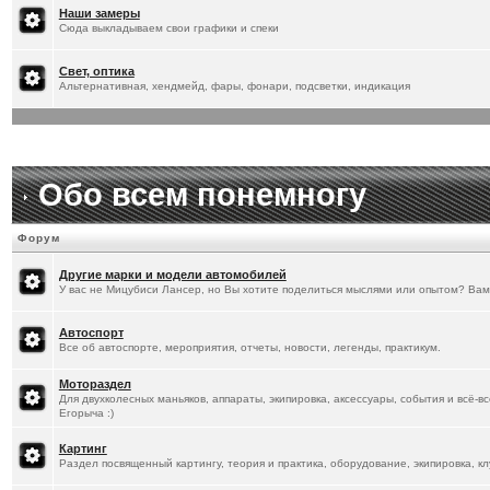
[
20.1.2026
]
Titus
:
Наши замеры
Сюда выкладываем свои графики и спеки
Свет, оптика
Альтернативная, хендмейд, фары, фонари, подсветки, индикация
Обо всем понемногу
Форум
Другие марки и модели автомобилей
У вас не Мицубиси Лансер, но Вы хотите поделиться мыслями или опытом? Вам
Автоспорт
Все об автоспорте, мероприятия, отчеты, новости, легенды, практикум.
Мотораздел
Для двухколесных маньяков, аппараты, экипировка, аксессуары, события и всё-в
Егорыча :)
Картинг
Раздел посвященный картингу, теория и практика, оборудование, экипировка, кл