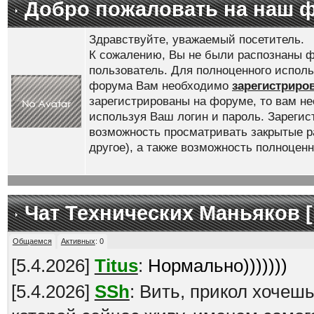
Добро пожаловать на наш 
Здравствуйте, уважаемый посетитель.
К сожалению, Вы не были распознаны ф
пользователь. Для полноценного испол
форума Вам необходимо
зарегистриро
зарегистрированы на форуме, то вам н
используя Ваш логин и пароль. Зареги
возможность просматривать закрытые р
другое), а также возможность полноце
Чат Технических Маньяков [
Общаемся
Активных
:
0
[
5.4.2026
]
Titus
:
Нормально)))))))
[
5.4.2026
]
SSh
: Вить, прикол хочеш