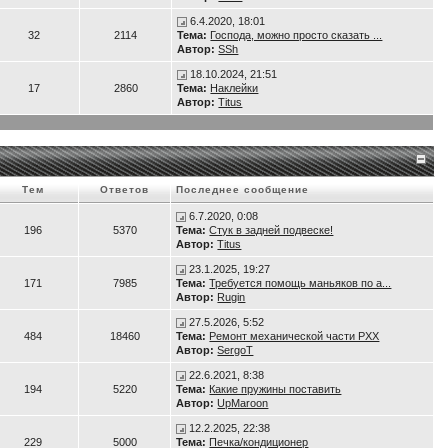
 рывок. Сиденье со спинкой регулируется во всех направлениях, так, что и с
6.4.2020, 18:01
32
2114
Тема:
Господа, можно просто сказать ...
Автор:
SSh
18.10.2024, 21:51
17
2860
Тема:
Наклейки
Автор:
Titus
Тем
Ответов
Последнее сообщение
6.7.2020, 0:08
196
5370
Тема:
Стук в задней подвеске!
Автор:
Titus
23.1.2025, 19:27
171
7985
Тема:
Требуется помощь маньяков по а...
Автор:
Rugin
27.5.2026, 5:52
484
18460
Тема:
Ремонт механической части РХХ
Автор:
SergoT
22.6.2021, 8:38
194
5220
Тема:
Какие пружины поставить
Автор:
UpMaroon
12.2.2025, 22:38
229
5000
Тема:
Печка/кондиционер