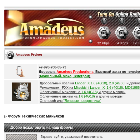
32 Kbps
64 Kbps
128 
Amadeus Project
+7-978-708-85-73
Дроссель
Amadeus Productions
. Быстрый заказ по телефо
(
Мобильный, Макс, Телеграм
)
Дроссельный узел на
Lancer IX 1.6 (4G18), 2.0 (4G63)
и други
Ремкомплект РХХ на
Mitsubishi Lancer IX, 1.6 (4G18), MD6198
Облегченный маховик на
1.6 (4G18)
и другие моторы
Облегченные шкивы на
1.6 (4G18)
и другие моторы
One-touch или
"Ленивые поворотники"
Форум Технических Маньяков
Добро пожаловать на наш форум
Здравствуйте, уважаемый посетитель.