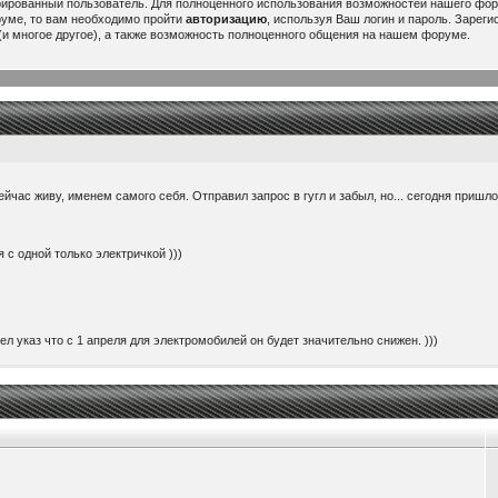
рированный пользователь. Для полноценного использования возможностей нашего ф
руме, то вам необходимо пройти
авторизацию
, используя Ваш логин и пароль. Зарег
и многое другое), а также возможность полноценного общения на нашем форуме.
ейчас живу, именем самого себя. Отправил запрос в гугл и забыл, но... сегодня пришл
 с одной только электричкой )))
ел указ что с 1 апреля для электромобилей он будет значительно снижен. )))
ить 220 вольт с авто. Вставляется вместо головки зарядника и к ней можно подключить 
ем 60000$. При том, что потратил я на него здесь около 25000...
or/china/...rtPurpose=USAGE
 будет интересно думаю