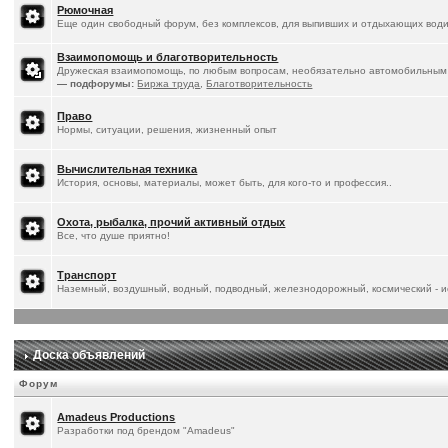
Рюмочная
Еще один свободный форум, без комплексов, для выпивших и отдыхающих води
Взаимопомощь и благотворительность
Дружеская взаимопомощь, по любым вопросам, необязательно автомобильным
— подфорумы:
Биржа труда
,
Благотворительность
Право
Нормы, ситуации, решения, жизненный опыт
Вычислительная техника
История, основы, материалы, может быть, для кого-то и профессия..
Охота, рыбалка, прочий активный отдых
Все, что душе приятно!
Транспорт
Наземный, воздушный, водный, подводный, железнодорожный, космический - ис
Доска объявлений
Форум
Amadeus Productions
Разработки под брендом "Amadeus"