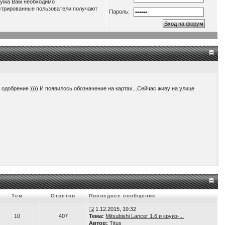
орума Вам необходимо
истрированные пользователи получают
Пароль:
о одобрение )))) И появилось обозначение на картах...Сейчас живу на улице
нагрузку до 3,5 кВт. Т.е. получаем как-бы электростанцию во дворе )))
Тем
Ответов
Последнее сообщение
1.12.2015, 19:32
10
407
Тема:
Mitsubishi Lancer 1.6 и круиз-...
Автор:
Titus