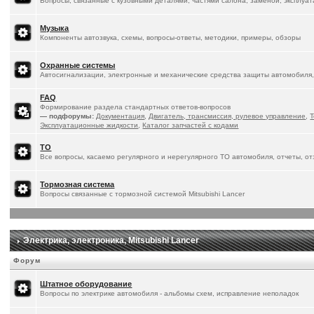
Вопросы, связанные с кузовными деталями, частями салона, заменой, эксплуа
Музыка
Компоненты автозвука, схемы, вопросы-ответы, методики, примеры, обзоры
Охранные системы
Автосигнализации, электронные и механические средства защиты автомобиля,
FAQ
Формирование раздела стандартных ответов-вопросов
— подфорумы:
Документация
,
Двигатель, трансмиссия, рулевое управление
,
Т
Эксплуатационные жидкости
,
Каталог запчастей с кодами
ТО
Все вопросы, касаемо регулярного и нерегулярного ТО автомобиля, отчеты, о
Тормозная система
Вопросы связанные с тормозной системой Mitsubishi Lancer
Электрика, электроника, Mitsubishi Lancer
Форум
Штатное оборудование
Вопросы по электрике автомобиля - альбомы схем, исправление неполадок