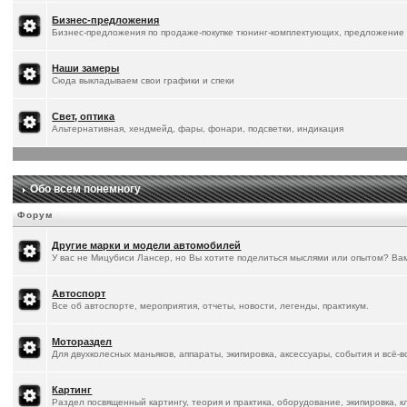
Бизнес-предложения
Бизнес-предложения по продаже-покупке тюнинг-комплектующих, предложение 
Наши замеры
Сюда выкладываем свои графики и спеки
Свет, оптика
Альтернативная, хендмейд, фары, фонари, подсветки, индикация
Обо всем понемногу
Форум
Другие марки и модели автомобилей
У вас не Мицубиси Лансер, но Вы хотите поделиться мыслями или опытом? Ва
Автоспорт
Все об автоспорте, мероприятия, отчеты, новости, легенды, практикум.
Мотораздел
Для двухколесных маньяков, аппараты, экипировка, аксессуары, события и всё-
Картинг
Раздел посвященный картингу, теория и практика, оборудование, экипировка, к