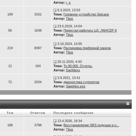
Автор:
r_x
6.3.2023, 13:53
109
3161
Тема:
Головное устройство Seicane
Автор:
Titus
23.5.2019, 14:04
56
1638
Тема:
Перестал работать ЦЗ. ЛАНСЕР 9
Автор:
Titus
3.10.2024, 14:55
219
8397
Тема:
Распиновка приборной панели
Автор:
Titus
29.11.2020, 4:43
12
164
Тема:
То 90.000. Отчеты.
Автор:
Darthlexx
3.9.2021, 13:41
72
2034
Тема:
диагностика суппортов
Автор:
Sapphire.exe
Тем
Ответов
Последнее сообщение
13.4.2026, 18:34
186
3798
Тема:
Восстановление SRS подушки и о...
Автор:
Titus