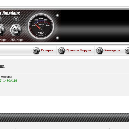
Kbps
256 Kbps
Галерея
Правила Форума
Календарь
ну.
е моторы
57, 1450A116