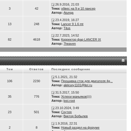
26.9.2016, 21:03
3
42
Тема:
обвес на 9 и 10 лансер
Автор:
Atunga
23.4.2019, 16:27
13
248
Тема:
Lancer 9 1.6 mt
Автор:
Titus
22.7.2023, 14:52
82
4618
Тема:
Корректор фар LANCER IX
Автор:
7heaven
Тем
Ответов
Последнее сообщение
5.1.2021, 21:32
106
2230
Тема:
Прошивка сток для двигателя 4g...
Автор:
aleksey1101@list.ru
31.5.2017, 15:50
35
776
Тема:
Успехи маньяков))))
Автор:
lost.root
23.10.2024, 3:49
23
501
Тема:
Скутер
Автор:
Виктор Бобылев
1.9.2016, 22:31
2
8
Тема:
Новый раздел на форуме