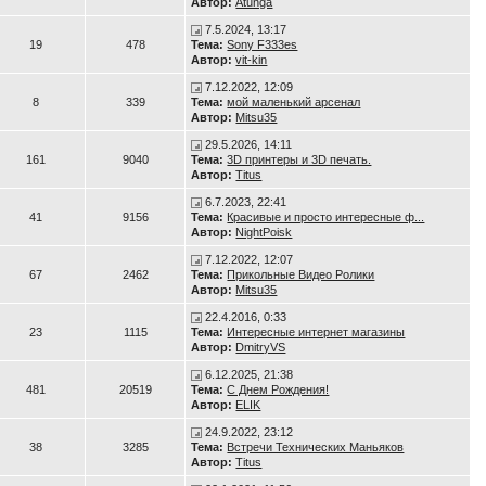
Автор:
Atunga
7.5.2024, 13:17
19
478
Тема:
Sony F333es
Автор:
vit-kin
7.12.2022, 12:09
8
339
Тема:
мой маленький арсенал
Автор:
Mitsu35
29.5.2026, 14:11
161
9040
Тема:
3D принтеры и 3D печать.
Автор:
Titus
6.7.2023, 22:41
41
9156
Тема:
Красивые и просто интересные ф...
Автор:
NightPoisk
7.12.2022, 12:07
67
2462
Тема:
Прикольные Видео Ролики
Автор:
Mitsu35
22.4.2016, 0:33
23
1115
Тема:
Интересные интернет магазины
Автор:
DmitryVS
6.12.2025, 21:38
481
20519
Тема:
С Днем Рождения!
Автор:
ELIK
24.9.2022, 23:12
38
3285
Тема:
Встречи Технических Маньяков
Автор:
Titus