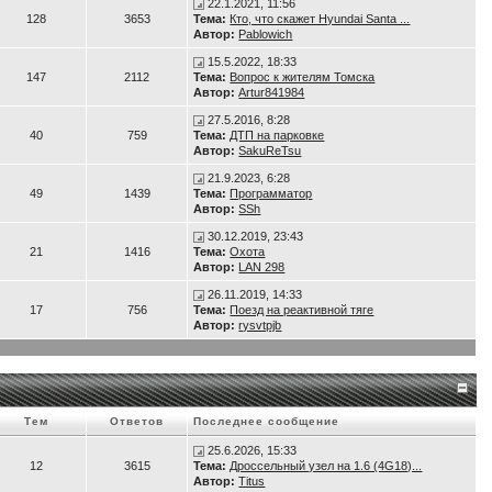
22.1.2021, 11:56
128
3653
Тема:
Кто, что скажет Hyundai Santa ...
Автор:
Pablowich
15.5.2022, 18:33
147
2112
Тема:
Вопрос к жителям Томска
Автор:
Artur841984
27.5.2016, 8:28
40
759
Тема:
ДТП на парковке
Автор:
SakuReTsu
21.9.2023, 6:28
49
1439
Тема:
Программатор
Автор:
SSh
30.12.2019, 23:43
21
1416
Тема:
Охота
Автор:
LAN 298
26.11.2019, 14:33
17
756
Тема:
Поезд на реактивной тяге
Автор:
rysvtpjb
Тем
Ответов
Последнее сообщение
25.6.2026, 15:33
12
3615
Тема:
Дроссельный узел на 1.6 (4G18)...
Автор:
Titus