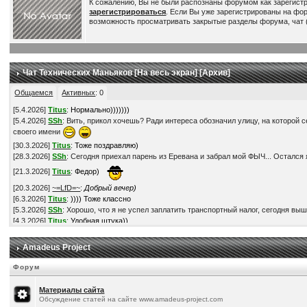
К сожалению, Вы не были распознаны форумом как зарегист
зарегистрироваться
. Если Вы уже зарегистрированы на фо
возможность просматривать закрытые разделы форума, чат (
Чат Технических Маньяков [
На весь экран
] [
Архив
]
Общаемся
Активных
:
0
[
5.4.2026
]
Titus
:
Нормально)))))))
[
5.4.2026
]
SSh
: Вить, прикол хочешь? Ради интереса обозначил улицу, на которой с
своего имени
[
30.3.2026
]
Titus
:
Тоже поздравляю)
[
28.3.2026
]
SSh
: Сегодня приехал парень из Еревана и забрал мой ФЫЧ... Остался я
[
21.3.2026
]
Titus
:
Федор)
[
20.3.2026
]
~=LfD=~
:
Добрый вечер)
[
6.3.2026
]
Titus
:
)))) Тоже классно
[
5.3.2026
]
SSh
: Хорошо, что я не успел заплатить транспортный налог, сегодня выш
[
4.3.2026
]
Titus
:
Удобная штука))
[
3.3.2026
]
SSh
: Прикупил V2L адаптер. Это такая штука, через которую можно получ
[
28.2.2026
]
Titus
:
По ценам - наверное да))
Amadeus Project
[
28.2.2026
]
Titus
:
Понимаю))
[
28.2.2026
]
SSh
: В смысле, что в России мой автомобиль обошелся-бы мне в более ч
Форум
[
28.2.2026
]
SSh
: Кстати, это на самом деле так? -
https://www.drom.ru/world/calculat
[
28.2.2026
]
SSh
: Нет, неохота... Обленился в последнее время )))
Материалы сайта
[
22.2.2026
]
Titus
:
Супер! Поздравляю!) Твори БЖ, если есть время-желание, всем
Обсуждение статей на сайте www.amadeus-project.com