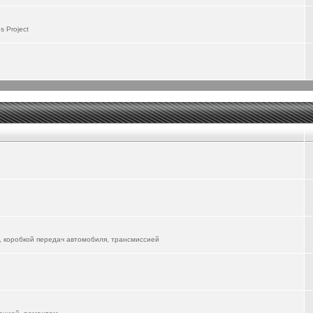
 пользоваться, надо будет поизучать. Первые впечатления - положительные, особенно
 Project
до будет изучать и управление со смартфона...
 не скоро разберусь со всемии возможностями... Там столько всего понапихано...
lion-06-ev/
речает его в городе. А я пока катаюсь на ФЫЧ, но жду прибытия новой электрички...
вуется, форум для всех Маньяков))
 уже другие автомобили в форум "вживлять"
, коробкой передач автомобиля, трансмиссией