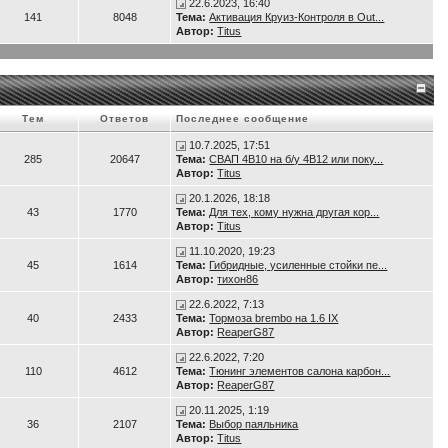
22.6.2023, 16:40
141
8048
Тема:
Активация Круиз-Контроля в Out...
Автор:
Titus
Тем
Ответов
Последнее сообщение
10.7.2025, 17:51
285
20647
Тема:
СВАП 4B10 на б/у 4B12 или поку...
Автор:
Titus
20.1.2026, 18:18
43
1770
Тема:
Для тех, кому нужна другая кор...
Автор:
Titus
11.10.2020, 19:23
45
1614
Тема:
Гибридные, усиленные стойки пе...
Автор:
тихон86
22.6.2022, 7:13
40
2433
Тема:
Тормоза brembo на 1.6 IX
Автор:
ReaperG87
22.6.2022, 7:20
110
4612
Тема:
Тюнинг элементов салона карбон...
Автор:
ReaperG87
20.11.2025, 1:19
36
2107
Тема:
Выбор паяльника
Автор:
Titus