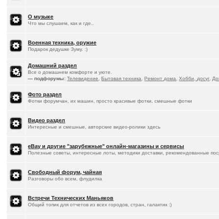
О музыке
Что мы слушаем, как и где..
Военная техника, оружие
Подарок дедушке Зуму. :)
Домашний раздел
Все о домашнем комфорте и уюте.
— подфорумы:
Телевидение
,
Бытовая техника
,
Ремонт дома
,
Хобби, досуг
,
До
Фото раздел
Фотки форумчан, их машин, просто красивые фотки, смешные фотки
Видео раздел
Интересные и смешные, авторские видео-ролики здесь
eBay и другие "зарубежные" онлайн-магазины и сервисы
Полезные советы, интересные лоты, методики доставки, рекомендованные пос
Свободный форум, чайная
Разговоры обо всем, флудилка
Встречи Технических Маньяков
Общий топик для отчетов из всех городов, стран, галактик :)