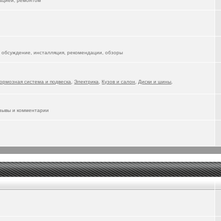
тацией, ремонтом
 обсуждение, инсталляция, рекомендации, обзоры
ормозная система и подвеска
,
Электрика
,
Кузов и салон
,
Диски и шины
,
тзывы и комментарии