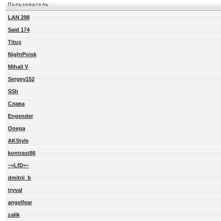
Пользователь
LAN 298
Said 174
Titus
NightPoisk
Mihail V
Sergey152
SSh
Слава
Engender
Onega
AKStyle
kontrast86
~=LfD=~
dmitrij_b
tryval
angelfear
zalik