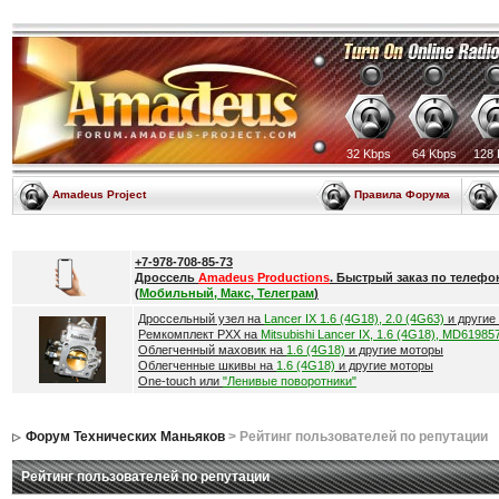
32 Kbps
64 Kbps
128 
Amadeus Project
Правила Форума
+7-978-708-85-73
Дроссель
Amadeus Productions
. Быстрый заказ по телефо
(
Мобильный, Макс, Телеграм
)
Дроссельный узел на
Lancer IX 1.6 (4G18), 2.0 (4G63)
и другие
Ремкомплект РХХ на
Mitsubishi Lancer IX, 1.6 (4G18), MD61985
Облегченный маховик на
1.6 (4G18)
и другие моторы
Облегченные шкивы на
1.6 (4G18)
и другие моторы
One-touch или
"Ленивые поворотники"
Форум Технических Маньяков
> Рейтинг пользователей по репутации
Рейтинг пользователей по репутации