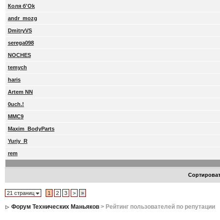
Коля б'Ok
andr_mozg
DmitryVS
serega098
NOCHES
temych
haris
Artem NN
0uch.!
MMC9
Maxim_BodyParts
Yuriy_R
rem
Сортирова
21 страниц
1
2
3
>
»
Форум Технических Маньяков
> Рейтинг пользователей по репутации