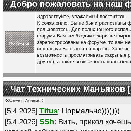
Добро пожаловать на наш 
Здравствуйте, уважаемый посетитель.
К сожалению, Вы не были распознаны ф
пользователь. Для полноценного испол
форума Вам необходимо
зарегистриро
зарегистрированы на форуме, то вам н
используя Ваш логин и пароль. Зареги
возможность просматривать закрытые р
другое), а также возможность полноце
Чат Технических Маньяков [
Общаемся
Активных
:
0
[
5.4.2026
]
Titus
:
Нормально)))))))
[
5.4.2026
]
SSh
: Вить, прикол хочеш