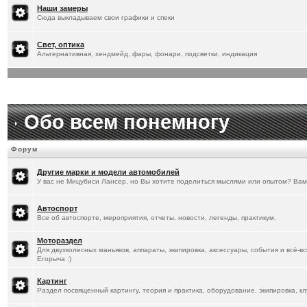
[
20.1.2026
]
Titus
:
Наши замеры
Сюда выкладываем свои графики и спеки
Свет, оптика
Альтернативная, хендмейд, фары, фонари, подсветки, индикация
Обо всем понемногу
Форум
Другие марки и модели автомобилей
У вас не Мицубиси Лансер, но Вы хотите поделиться мыслями или опытом? Вам
Автоспорт
Все об автоспорте, мероприятия, отчеты, новости, легенды, практикум.
Мотораздел
Для двухколесных маньяков, аппараты, экипировка, аксессуары, события и всё-в
Егорыча :)
Картинг
Раздел посвященный картингу, теория и практика, оборудование, экипировка, кл