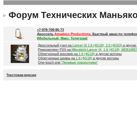
Форум Технических Маньяк
+7-978-708-85-73
Дроссель
Amadeus Productions
. Быстрый заказ по телефо
(
Мобильный, Макс, Телеграм
)
Дроссельный узел на
Lancer IX 1.6 (4G18), 2.0 (4G63)
и другие
Ремкомплект РХХ на
Mitsubishi Lancer IX, 1.6 (4G18), MD61985
Облегченный маховик на
1.6 (4G18)
и другие моторы
Облегченные шкивы на
1.6 (4G18)
и другие моторы
One-touch или
"Ленивые поворотники"
Текстовая версия