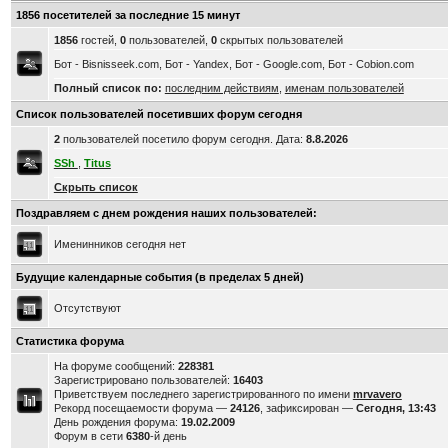
1856 посетителей за последние 15 минут
1856
гостей,
0
пользователей,
0
скрытых пользователей
Бот - Bisnisseek.com, Бот - Yandex, Бот - Google.com, Бот - Cobion.com
Полный список по:
последним действиям
,
именам пользователей
Список пользователей посетивших форум сегодня
2
пользователей посетило форум сегодня. Дата:
8.8.2026
SSh
,
Titus
Скрыть список
Поздравляем с днем рождения наших пользователей:
Именинников сегодня нет
Будущие календарные события (в пределах 5 дней)
Отсутствуют
Статистика форума
На форуме сообщений:
228381
Зарегистрировано пользователей:
16403
Приветствуем последнего зарегистрированного по имени
mrvavero
Рекорд посещаемости форума —
24126
, зафиксирован —
Сегодня, 13:43
День рождения форума:
19.02.2009
Форум в сети
6380
-й день