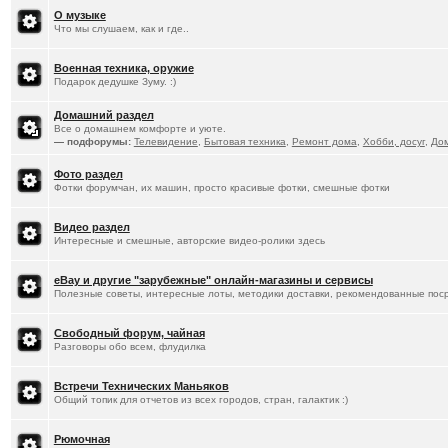
О музыке
Что мы слушаем, как и где..
Военная техника, оружие
Подарок дедушке Зуму. :)
Домашний раздел
Все о домашнем комфорте и уюте.
— подфорумы:
Телевидение
,
Бытовая техника
,
Ремонт дома
,
Хобби, досуг
,
До
Фото раздел
Фотки форумчан, их машин, просто красивые фотки, смешные фотки
Видео раздел
Интересные и смешные, авторские видео-ролики здесь
eBay и другие "зарубежные" онлайн-магазины и сервисы
Полезные советы, интересные лоты, методики доставки, рекомендованные пос
Свободный форум, чайная
Разговоры обо всем, флудилка
Встречи Технических Маньяков
Общий топик для отчетов из всех городов, стран, галактик :)
Рюмочная