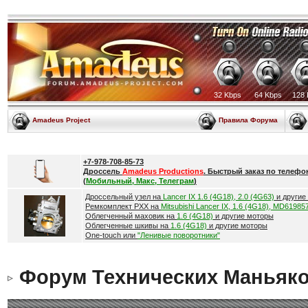
32 Kbps
64 Kbps
128 
Amadeus Project
Правила Форума
+7-978-708-85-73
Дроссель
Amadeus Productions
. Быстрый заказ по телефо
(
Мобильный, Макс, Телеграм
)
Дроссельный узел на
Lancer IX 1.6 (4G18), 2.0 (4G63)
и другие
Ремкомплект РХХ на
Mitsubishi Lancer IX, 1.6 (4G18), MD61985
Облегченный маховик на
1.6 (4G18)
и другие моторы
Облегченные шкивы на
1.6 (4G18)
и другие моторы
One-touch или
"Ленивые поворотники"
Форум Технических Маньяк