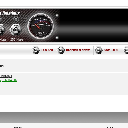
Kbps
256 Kbps
Галерея
Правила Форума
Календарь
ну.
е моторы
57, 1450A116