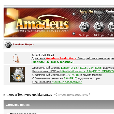
32 Kbps
64 Kbps
128 
Amadeus Project
+7-978-708-85-73
Дроссель
Amadeus Productions
. Быстрый заказ по телефо
(
Мобильный, Макс, Телеграм
)
Дроссельный узел на
Lancer IX 1.6 (4G18), 2.0 (4G63)
и други
Ремкомплект РХХ на
Mitsubishi Lancer IX, 1.6 (4G18), MD6198
Облегченный маховик на
1.6 (4G18)
и другие моторы
Облегченные шкивы на
1.6 (4G18)
и другие моторы
One-touch или
"Ленивые поворотники"
Форум Технических Маньяков
> Список пользователей
Фильтры поиска