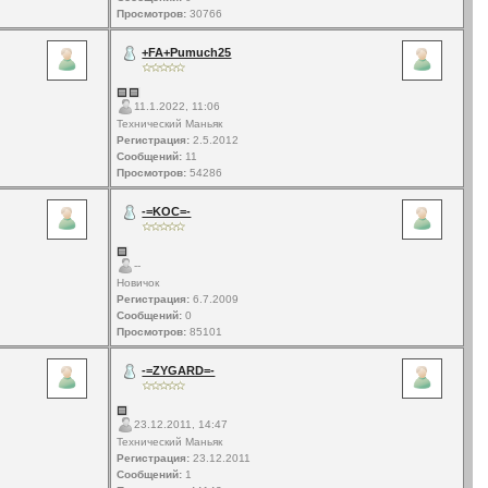
Просмотров:
30766
+FA+Pumuch25
11.1.2022, 11:06
Технический Маньяк
Регистрация:
2.5.2012
Сообщений:
11
Просмотров:
54286
-=KOC=-
--
Новичок
Регистрация:
6.7.2009
Сообщений:
0
Просмотров:
85101
-=ZYGARD=-
23.12.2011, 14:47
Технический Маньяк
Регистрация:
23.12.2011
Сообщений:
1