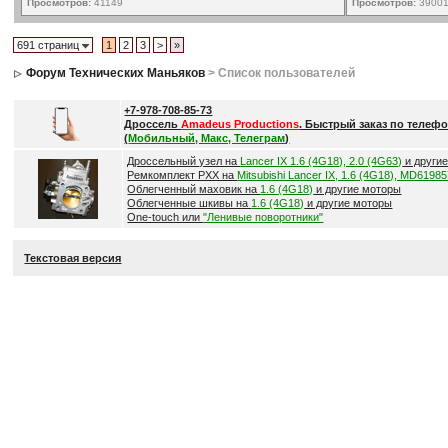
Просмотров:
41149
Просмотров:
3900
691 страниц
1
2
3
>
»
Форум Технических Маньяков
> Список пользователей
+7-978-708-85-73
Дроссель
Amadeus Productions
. Быстрый заказ по телефо
(
Мобильный, Макс, Телеграм
)
Дроссельный узел на
Lancer IX 1.6 (4G18), 2.0 (4G63)
и други
Ремкомплект РХХ на
Mitsubishi Lancer IX, 1.6 (4G18), MD6198
Облегченный маховик на
1.6 (4G18)
и другие моторы
Облегченные шкивы на
1.6 (4G18)
и другие моторы
One-touch или
"Ленивые поворотники"
Текстовая версия