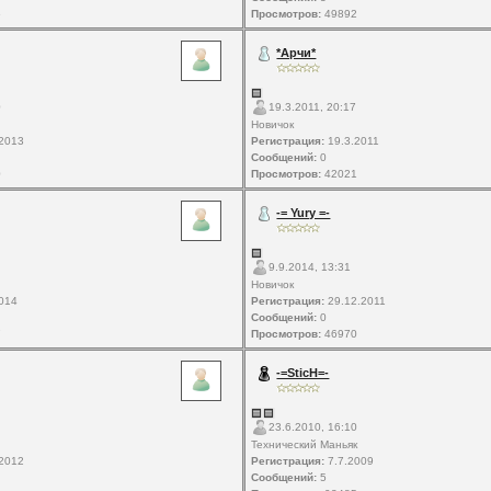
6
Просмотров:
49892
*Арчи*
0
19.3.2011, 20:17
Новичок
2013
Регистрация:
19.3.2011
Сообщений:
0
0
Просмотров:
42021
-= Yury =-
9.9.2014, 13:31
Новичок
014
Регистрация:
29.12.2011
Сообщений:
0
7
Просмотров:
46970
-=SticH=-
23.6.2010, 16:10
Технический Маньяк
2012
Регистрация:
7.7.2009
Сообщений:
5