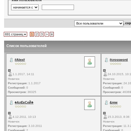
Имя пользователя
, со
691 страниц
1
2
3
>
»
Список пользователей
#Alex#
#crossword
1.1.2017, 14:11
24.10.2015, 10:
Новичок
Новичок
Регистрация:
1.1.2017
Регистрация:
24.10
Сообщений:
0
Сообщений:
0
Просмотров:
36325
Просмотров:
4636
♣АлЕкСеЙ♣
&rew
4.12.2011, 10:13
15.3.2013, 8:36
Новичок
Новичок
Регистрация:
3.10.2011
Регистрация:
11.3.
Сообщений:
2
Сообщений:
0