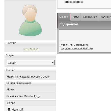
О себе
Темы
Сообщения
Галере
Содержимое
--------------------
Рейтинг
http://HVS-Garage.com
http://vk.com/club85360180
Опции
Опции
О себе
Homa не указал(а) ничего о себе.
Личная информация
Homa
Технический Маньяк-Гуру
52
лет
Мужской