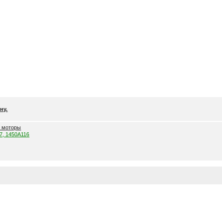
ну.
е моторы
57, 1450A116