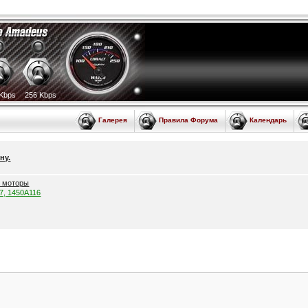
Kbps
256 Kbps
Галерея
Правила Форума
Календарь
ну.
е моторы
57, 1450A116