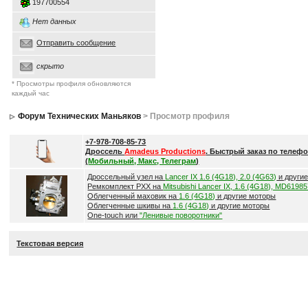
197700554
Нет данных
Отправить сообщение
скрыто
* Просмотры профиля обновляются
каждый час
Форум Технических Маньяков
> Просмотр профиля
+7-978-708-85-73
Дроссель
Amadeus Productions
. Быстрый заказ по телефо
(
Мобильный, Макс, Телеграм
)
Дроссельный узел на
Lancer IX 1.6 (4G18), 2.0 (4G63)
и други
Ремкомплект РХХ на
Mitsubishi Lancer IX, 1.6 (4G18), MD6198
Облегченный маховик на
1.6 (4G18)
и другие моторы
Облегченные шкивы на
1.6 (4G18)
и другие моторы
One-touch или
"Ленивые поворотники"
Текстовая версия