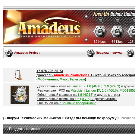
32 Kbps
64 Kbps
128 
Amadeus Project
Правила Форума
+7-978-708-85-73
Дроссель
Amadeus Productions
. Быстрый заказ по телефо
(
Мобильный, Макс, Телеграм
)
Дроссельный узел на
Lancer IX 1.6 (4G18), 2.0 (4G63)
и другие
Ремкомплект РХХ на
Mitsubishi Lancer IX, 1.6 (4G18), MD61985
Облегченный маховик на
1.6 (4G18)
и другие моторы
Облегченные шкивы на
1.6 (4G18)
и другие моторы
One-touch или
"Ленивые поворотники"
Форум Технических Маньяков
>
Разделы помощи по форуму
> Раздел
Разделы помощи