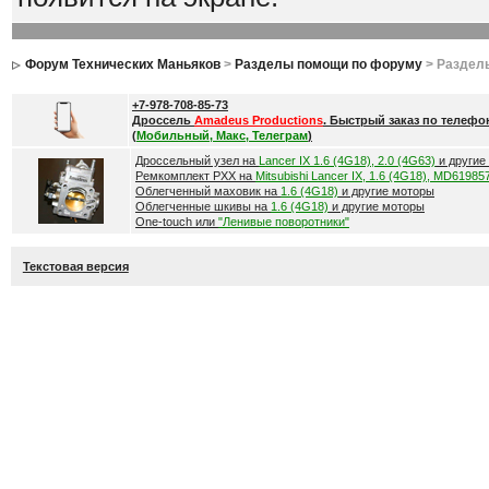
Форум Технических Маньяков
>
Разделы помощи по форуму
> Раздел
+7-978-708-85-73
Дроссель
Amadeus Productions
. Быстрый заказ по телефо
(
Мобильный, Макс, Телеграм
)
Дроссельный узел на
Lancer IX 1.6 (4G18), 2.0 (4G63)
и другие
Ремкомплект РХХ на
Mitsubishi Lancer IX, 1.6 (4G18), MD61985
Облегченный маховик на
1.6 (4G18)
и другие моторы
Облегченные шкивы на
1.6 (4G18)
и другие моторы
One-touch или
"Ленивые поворотники"
Текстовая версия