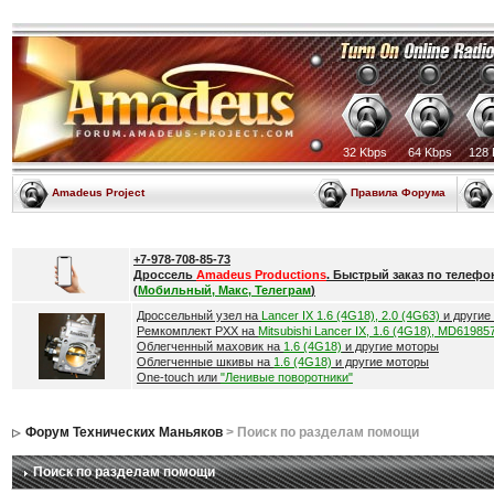
32 Kbps
64 Kbps
128 
Amadeus Project
Правила Форума
+7-978-708-85-73
Дроссель
Amadeus Productions
. Быстрый заказ по телефо
(
Мобильный, Макс, Телеграм
)
Дроссельный узел на
Lancer IX 1.6 (4G18), 2.0 (4G63)
и другие
Ремкомплект РХХ на
Mitsubishi Lancer IX, 1.6 (4G18), MD61985
Облегченный маховик на
1.6 (4G18)
и другие моторы
Облегченные шкивы на
1.6 (4G18)
и другие моторы
One-touch или
"Ленивые поворотники"
Форум Технических Маньяков
> Поиск по разделам помощи
Поиск по разделам помощи