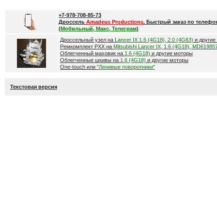
+7-978-708-85-73
Дроссель
Amadeus Productions
. Быстрый заказ по телефо
(
Мобильный, Макс, Телеграм
)
Дроссельный узел на
Lancer IX 1.6 (4G18), 2.0 (4G63)
и другие
Ремкомплект РХХ на
Mitsubishi Lancer IX, 1.6 (4G18), MD61985
Облегченный маховик на
1.6 (4G18)
и другие моторы
Облегченные шкивы на
1.6 (4G18)
и другие моторы
One-touch или
"Ленивые поворотники"
Текстовая версия