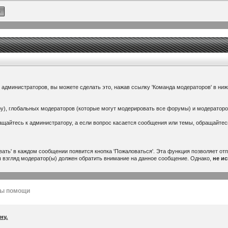
 администраторов, вы можете сделать это, нажав ссылку 'Команда модераторов' в ниж
ру), глобальных модераторов (которые могут модерировать все форумы) и модерато
ращайтесь к администратору, а если вопрос касается сообщения или темы, обращайтес
ать' в каждом сообщении появится кнопка 'Пожаловаться'. Эта функция позволяет от
ш взгляд модератор(ы) должен обратить внимание на данное сообщение. Однако,
не и
лы помощи
ну.