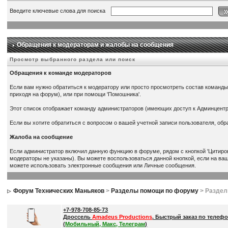
Введите ключевые слова для поиска
Обращения к модераторам и жалобы на сообщения
Просмотр выбранного раздела или поиск
Обращения к команде модераторов
Если вам нужно обратиться к модератору или просто просмотреть состав команды
приходя на форум), или при помощи 'Помошника'.
Этот список отображает команду администраторов (имеющих доступ к Админцент
Если вы хотите обратиться с вопросом о вашей учетной записи пользователя, об
Жалоба на сообщение
Если администратор включил данную функцию в форуме, рядом с кнопкой 'Цитиров
модераторы не указаны). Вы можете воспользоваться данной кнопкой, если на ва
можете использовать электронные сообщения или Личные сообщения.
Форум Технических Маньяков
>
Разделы помощи по форуму
> Разде
+7-978-708-85-73
Дроссель
Amadeus Productions
. Быстрый заказ по телефо
(
Мобильный, Макс, Телеграм
)