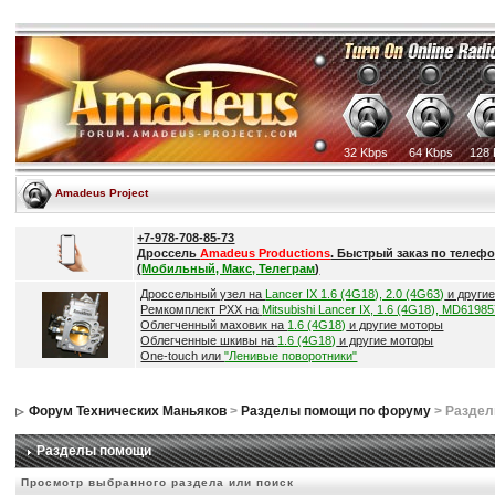
32 Kbps
64 Kbps
128 
Amadeus Project
+7-978-708-85-73
Дроссель
Amadeus Productions
. Быстрый заказ по телефо
(
Мобильный, Макс, Телеграм
)
Дроссельный узел на
Lancer IX 1.6 (4G18), 2.0 (4G63)
и други
Ремкомплект РХХ на
Mitsubishi Lancer IX, 1.6 (4G18), MD6198
Облегченный маховик на
1.6 (4G18)
и другие моторы
Облегченные шкивы на
1.6 (4G18)
и другие моторы
One-touch или
"Ленивые поворотники"
Форум Технических Маньяков
>
Разделы помощи по форуму
> Разде
Разделы помощи
Просмотр выбранного раздела или поиск