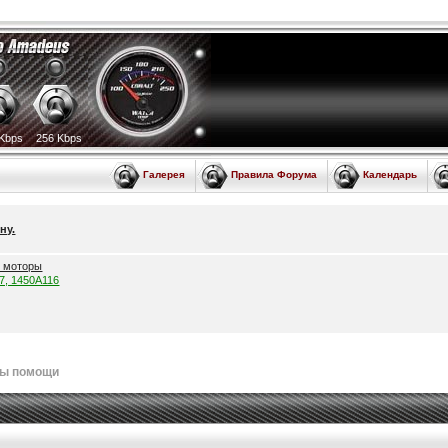
Kbps
256 Kbps
Галерея
Правила Форума
Календарь
ну.
е моторы
57, 1450A116
лы помощи