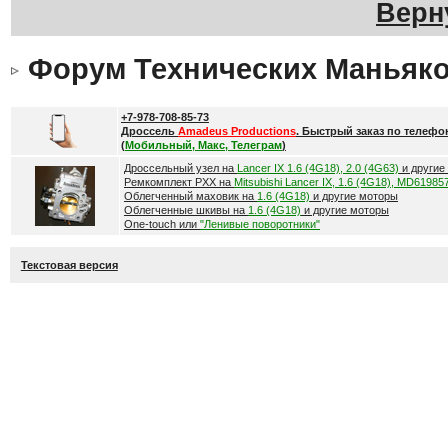
Верн
Форум Технических Маньяк
+7-978-708-85-73
Дроссель
Amadeus Productions
. Быстрый заказ по телефо
(
Мобильный, Макс, Телеграм
)
Дроссельный узел на
Lancer IX 1.6 (4G18), 2.0 (4G63)
и другие
Ремкомплект РХХ на
Mitsubishi Lancer IX, 1.6 (4G18), MD61985
Облегченный маховик на
1.6 (4G18)
и другие моторы
Облегченные шкивы на
1.6 (4G18)
и другие моторы
One-touch или
"Ленивые поворотники"
Текстовая версия