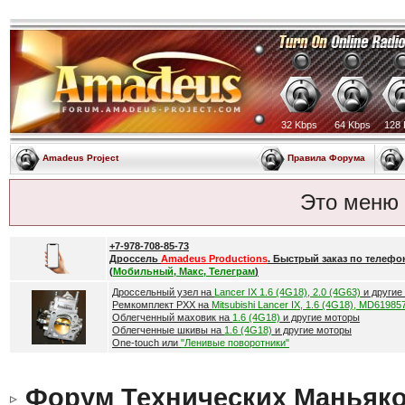
32 Kbps
64 Kbps
128 
Amadeus Project
Правила Форума
Это меню
+7-978-708-85-73
Дроссель
Amadeus Productions
. Быстрый заказ по телефо
(
Мобильный, Макс, Телеграм
)
Дроссельный узел на
Lancer IX 1.6 (4G18), 2.0 (4G63)
и другие
Ремкомплект РХХ на
Mitsubishi Lancer IX, 1.6 (4G18), MD61985
Облегченный маховик на
1.6 (4G18)
и другие моторы
Облегченные шкивы на
1.6 (4G18)
и другие моторы
One-touch или
"Ленивые поворотники"
Форум Технических Маньяк