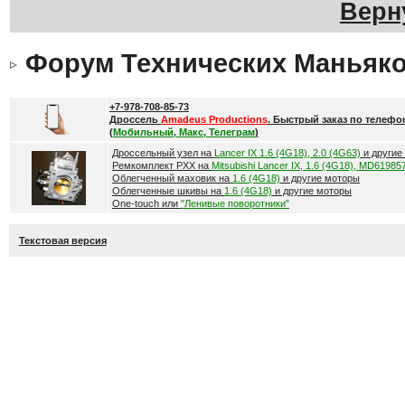
Верн
Форум Технических Маньяк
+7-978-708-85-73
Дроссель
Amadeus Productions
. Быстрый заказ по телефо
(
Мобильный, Макс, Телеграм
)
Дроссельный узел на
Lancer IX 1.6 (4G18), 2.0 (4G63)
и другие
Ремкомплект РХХ на
Mitsubishi Lancer IX, 1.6 (4G18), MD61985
Облегченный маховик на
1.6 (4G18)
и другие моторы
Облегченные шкивы на
1.6 (4G18)
и другие моторы
One-touch или
"Ленивые поворотники"
Текстовая версия