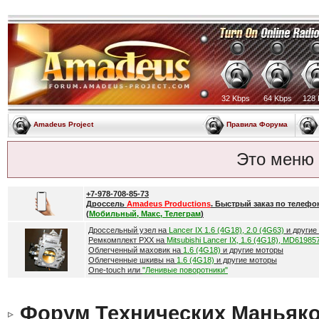
32 Kbps
64 Kbps
128 
Amadeus Project
Правила Форума
Это меню
+7-978-708-85-73
Дроссель
Amadeus Productions
. Быстрый заказ по телефо
(
Мобильный, Макс, Телеграм
)
Дроссельный узел на
Lancer IX 1.6 (4G18), 2.0 (4G63)
и другие
Ремкомплект РХХ на
Mitsubishi Lancer IX, 1.6 (4G18), MD61985
Облегченный маховик на
1.6 (4G18)
и другие моторы
Облегченные шкивы на
1.6 (4G18)
и другие моторы
One-touch или
"Ленивые поворотники"
Форум Технических Маньяк