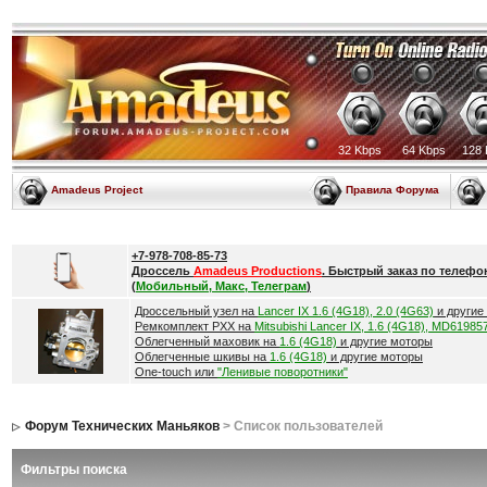
32 Kbps
64 Kbps
128 
Amadeus Project
Правила Форума
+7-978-708-85-73
Дроссель
Amadeus Productions
. Быстрый заказ по телефо
(
Мобильный, Макс, Телеграм
)
Дроссельный узел на
Lancer IX 1.6 (4G18), 2.0 (4G63)
и другие
Ремкомплект РХХ на
Mitsubishi Lancer IX, 1.6 (4G18), MD61985
Облегченный маховик на
1.6 (4G18)
и другие моторы
Облегченные шкивы на
1.6 (4G18)
и другие моторы
One-touch или
"Ленивые поворотники"
Форум Технических Маньяков
> Список пользователей
Фильтры поиска