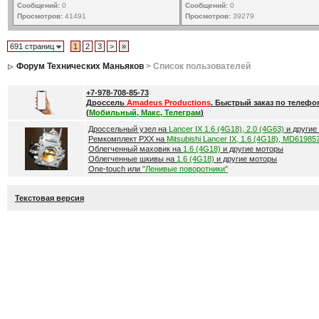
Сообщений:
0
Сообщений:
0
Просмотров:
41491
Просмотров:
39279
691 страниц
1
2
3
>
»
Форум Технических Маньяков
> Список пользователей
+7-978-708-85-73
Дроссель
Amadeus Productions
. Быстрый заказ по телефо
(
Мобильный, Макс, Телеграм
)
Дроссельный узел на
Lancer IX 1.6 (4G18), 2.0 (4G63)
и другие
Ремкомплект РХХ на
Mitsubishi Lancer IX, 1.6 (4G18), MD61985
Облегченный маховик на
1.6 (4G18)
и другие моторы
Облегченные шкивы на
1.6 (4G18)
и другие моторы
One-touch или
"Ленивые поворотники"
Текстовая версия