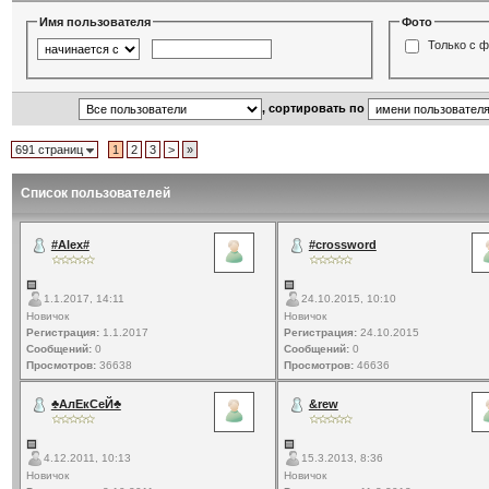
Имя пользователя
Фото
Только с 
, сортировать по
691 страниц
1
2
3
>
»
Список пользователей
#Alex#
#crossword
1.1.2017, 14:11
24.10.2015, 10:10
Новичок
Новичок
Регистрация:
1.1.2017
Регистрация:
24.10.2015
Сообщений:
0
Сообщений:
0
Просмотров:
36638
Просмотров:
46636
♣АлЕкСеЙ♣
&rew
4.12.2011, 10:13
15.3.2013, 8:36
Новичок
Новичок