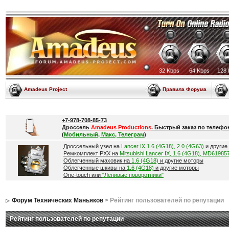
32 Kbps
64 Kbps
128 
Amadeus Project
Правила Форума
+7-978-708-85-73
Дроссель
Amadeus Productions
. Быстрый заказ по телефо
(
Мобильный, Макс, Телеграм
)
Дроссельный узел на
Lancer IX 1.6 (4G18), 2.0 (4G63)
и другие
Ремкомплект РХХ на
Mitsubishi Lancer IX, 1.6 (4G18), MD61985
Облегченный маховик на
1.6 (4G18)
и другие моторы
Облегченные шкивы на
1.6 (4G18)
и другие моторы
One-touch или
"Ленивые поворотники"
Форум Технических Маньяков
> Рейтинг пользователей по репутации
Рейтинг пользователей по репутации