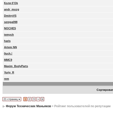
Коля б'Ok
andr_mozg
DmitryVS
serega098
NOCHES
temych
haris
Artem NN
0uch.!
MMC9
Maxim_BodyParts
Yuriy_R
rem
Сортирова
21 страниц
1
2
3
>
»
Форум Технических Маньяков
> Рейтинг пользователей по репутации