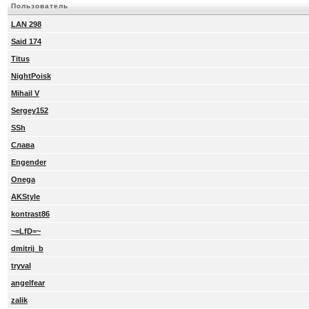
Пользователь
LAN 298
Said 174
Titus
NightPoisk
Mihail V
Sergey152
SSh
Слава
Engender
Onega
AKStyle
kontrast86
~=LfD=~
dmitrij_b
tryval
angelfear
zalik