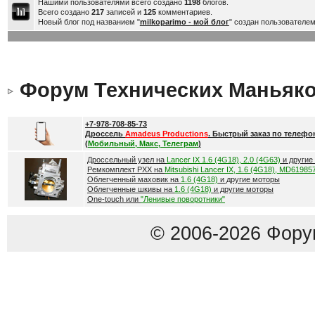
Нашими пользователями всего создано
1198
блогов.
Всего создано
217
записей и
125
комментариев.
Новый блог под названием "
milkoparimo - мой блог
" создан пользователе
Форум Технических Маньяк
+7-978-708-85-73
Дроссель
Amadeus Productions
. Быстрый заказ по телефо
(
Мобильный, Макс, Телеграм
)
Дроссельный узел на
Lancer IX 1.6 (4G18), 2.0 (4G63)
и другие
Ремкомплект РХХ на
Mitsubishi Lancer IX, 1.6 (4G18), MD61985
Облегченный маховик на
1.6 (4G18)
и другие моторы
Облегченные шкивы на
1.6 (4G18)
и другие моторы
One-touch или
"Ленивые поворотники"
© 2006-2026 Фору