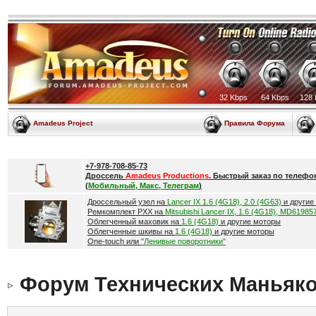
32 Kbps
64 Kbps
128 
Amadeus Project
Правила Форума
+7-978-708-85-73
Дроссель
Amadeus Productions
. Быстрый заказ по телефо
(
Мобильный, Макс, Телеграм
)
Дроссельный узел на
Lancer IX 1.6 (4G18), 2.0 (4G63)
и другие
Ремкомплект РХХ на
Mitsubishi Lancer IX, 1.6 (4G18), MD61985
Облегченный маховик на
1.6 (4G18)
и другие моторы
Облегченные шкивы на
1.6 (4G18)
и другие моторы
One-touch или
"Ленивые поворотники"
Форум Технических Маньяк