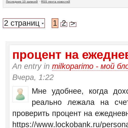
Последние 10 записей
·
RSS лента новостей
2 страниц
1
2
>
процент на ежеднев
An entry in
milkoparimo - мой бл
Вчера, 1:22
Мне удобнее, когда дох
реально лежала на сче
проверить процент на ежедневн
https://www.lockobank.ru/personal