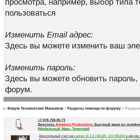
просмотра, например, выбор типа т
пользоваться
Изменить Email адрес:
Здесь вы можете изменить ваш эле
Изменить пароль:
Здесь вы можете обновить пароль,
форум.
Форум Технических Маньяков
>
Разделы помощи по форуму
> Раздел
+7-978-708-85-73
Дроссель
Amadeus Productions
. Быстрый заказ по телефо
(
Мобильный, Макс, Телеграм
)
Дроссельный узел на
Lancer IX 1.6 (4G18), 2.0 (4G63)
и другие