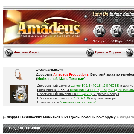
32 Kbps
64 Kbps
128 
Amadeus Project
Правила Форума
+7-978-708-85-73
Дроссель
Amadeus Productions
. Быстрый заказ по телефо
(
Мобильный, Макс, Телеграм
)
Дроссельный узел на
Lancer IX 1.6 (4G18), 2.0 (4G63)
и другие
Ремкомплект РХХ на
Mitsubishi Lancer IX, 1.6 (4G18), MD61985
Облегченный маховик на
1.6 (4G18)
и другие моторы
Облегченные шкивы на
1.6 (4G18)
и другие моторы
One-touch или
"Ленивые поворотники"
Форум Технических Маньяков
>
Разделы помощи по форуму
> Раздел
Разделы помощи