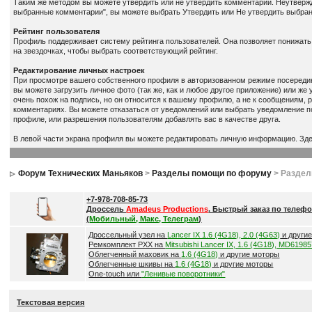
Таким же методом вы можете утвердить или не утвердить комментарии. Неутверж
выбранные комментарии", вы можете выбрать Утвердить или Не утвердить выбра
Рейтинг пользователя
Профиль поддерживает систему рейтинга пользователей. Она позволяет понижать 
на звездочках, чтобы выбрать соответствующий рейтинг.
Редактирование личных настроек
При просмотре вашего собственного профиля в авторизованном режиме посередин
вы можете загрузить личное фото (так же, как и любое другое приложение) или же
очень похож на подпись, но он относится к вашему профилю, а не к сообщениям,
комментариях. Вы можете отказаться от уведомлений или выбрать уведомление п
профиле, или разрешения пользователям добавлять вас в качестве друга.
В левой части экрана профиля вы можете редактировать личную информацию. Зде
Форум Технических Маньяков
>
Разделы помощи по форуму
> Разде
+7-978-708-85-73
Дроссель
Amadeus Productions
. Быстрый заказ по телефо
(
Мобильный, Макс, Телеграм
)
Дроссельный узел на
Lancer IX 1.6 (4G18), 2.0 (4G63)
и други
Ремкомплект РХХ на
Mitsubishi Lancer IX, 1.6 (4G18), MD6198
Облегченный маховик на
1.6 (4G18)
и другие моторы
Облегченные шкивы на
1.6 (4G18)
и другие моторы
One-touch или
"Ленивые поворотники"
Текстовая версия