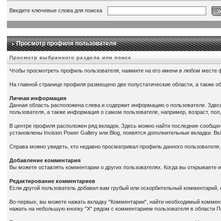
Введите ключевые слова для поиска
Просмотр профиля пользователя
Просмотр выбранного раздела или поиск
Чтобы просмотреть профиль пользователя, нажмите на его имени в любом месте 
На главной странице профиля размещено две полустатические области, а также о
Личная информация
Данная область расположена слева и содержит информацию о пользователе. Здесь 
пользователя, а также информация о самом пользователе, например, возраст, по
В центре профиля расположен ряд вкладок. Здесь можно найти последние сообщен
установлены Invision Power Gallery или Blog, появятся дополнительные вкладки. В
Справа можно увидеть, кто недавно просматривал профиль данного пользователя,
Добавление комментария
Вы можете оставлять комментарии о других пользователях. Когда вы открываете 
Редактирование комментариев
Если другой пользователь добавил вам грубый или оскорбительный комментарий, 
Во-первых, вы можете нажать вкладку "Комментарии", найти необходимый коммен
нажать на небольшую кнопку "Х" рядом с комментарием пользователя в области 