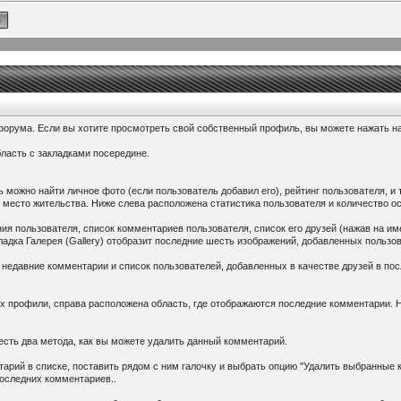
форума. Если вы хотите просмотреть свой собственный профиль, вы можете нажать н
бласть с закладками посередине.
можно найти личное фото (если пользователь добавил его), рейтинг пользователя, и
л, место жительства. Ниже слева расположена статистика пользователя и количество 
ия пользователя, список комментариев пользователя, список его друзей (нажав на им
кладка Галерея (Gallery) отобразит последние шесть изображений, добавленных пользов
 недавние комментарии и список пользователей, добавленных в качестве друзей в по
их профили, справа расположена область, где отображаются последние комментарии. 
есть два метода, как вы можете удалить данный комментарий.
тарий в списке, поставить рядом с ним галочку и выбрать опцию "Удалить выбранные
Последних комментариев..