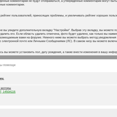
денные комментарии не будут отображаться, а утвержденные комментарии могут быть
нные комментарии.
рейтинг пользователей, приносящих проблемы, и увеличивать рейтинг хороших пользо
е вы увидите дополнительную вкладку "Настройки". Выбрав эту вкладку, вы можете 
 удалить его. Если область удалить отмечена, фото будет удалено, как только вы наж
 размещаемым вами на форуме. Немного ниже вы можете выбрать метод уведомления о 
о электронной почте или Личными Сообщениями (ЛС). В самом низу вы можете включи
сь вы можете установить пол, дату рождения, а также внести изменения в вашу инфо
лы помощи
ну.
е моторы
57, 1450A116