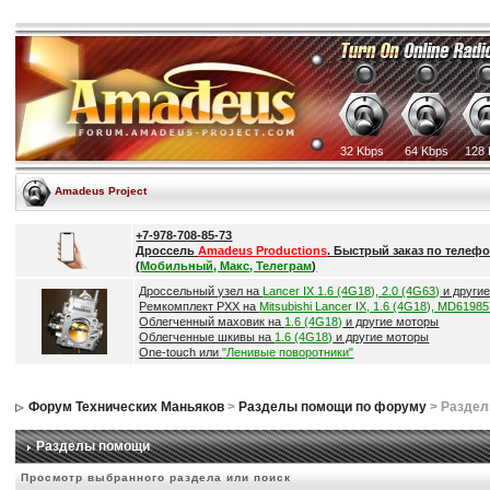
32 Kbps
64 Kbps
128 
Amadeus Project
+7-978-708-85-73
Дроссель
Amadeus Productions
. Быстрый заказ по телефо
(
Мобильный, Макс, Телеграм
)
Дроссельный узел на
Lancer IX 1.6 (4G18), 2.0 (4G63)
и други
Ремкомплект РХХ на
Mitsubishi Lancer IX, 1.6 (4G18), MD6198
Облегченный маховик на
1.6 (4G18)
и другие моторы
Облегченные шкивы на
1.6 (4G18)
и другие моторы
One-touch или
"Ленивые поворотники"
Форум Технических Маньяков
>
Разделы помощи по форуму
> Разде
Разделы помощи
Просмотр выбранного раздела или поиск