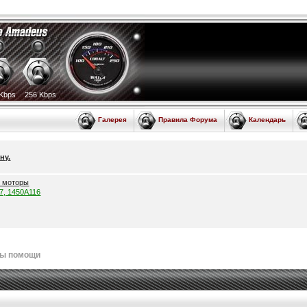
Kbps
256 Kbps
Галерея
Правила Форума
Календарь
ну.
е моторы
57, 1450A116
лы помощи