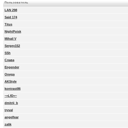
Пользователь
LAN 298
Said 174
Titus
NightPoisk
Mihail V
Sergey152
SSh
Слава
Engender
Onega
AKStyle
kontrast86
~=LfD=~
dmitrij_b
tryval
angelfear
zalik