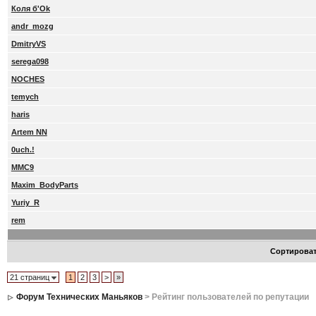
Коля б'Ok
andr_mozg
DmitryVS
serega098
NOCHES
temych
haris
Artem NN
0uch.!
MMC9
Maxim_BodyParts
Yuriy_R
rem
Сортирова
21 страниц
1
2
3
>
»
Форум Технических Маньяков
> Рейтинг пользователей по репутации