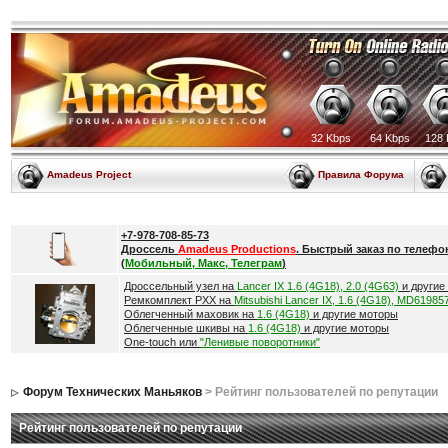
32 Kbps
64 Kbps
128 
Amadeus Project
Правила Форума
+7-978-708-85-73
Дроссель
Amadeus Productions
. Быстрый заказ по телефо
(
Мобильный, Макс, Телеграм
)
Дроссельный узел на
Lancer IX 1.6 (4G18), 2.0 (4G63)
и другие
Ремкомплект РХХ на
Mitsubishi Lancer IX, 1.6 (4G18), MD61985
Облегченный маховик на
1.6 (4G18)
и другие моторы
Облегченные шкивы на
1.6 (4G18)
и другие моторы
One-touch или
"Ленивые поворотники"
Форум Технических Маньяков
> Рейтинг пользователей по репутации
Рейтинг пользователей по репутации