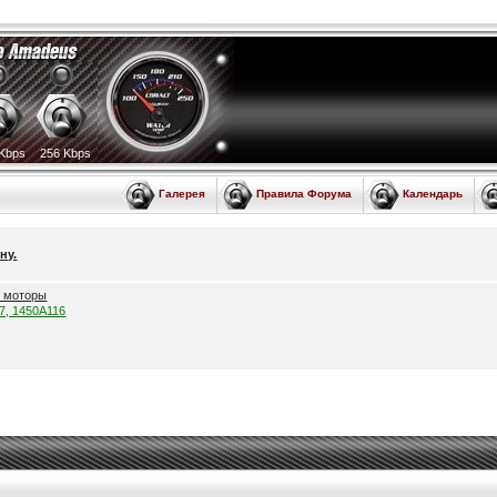
Kbps
256 Kbps
Галерея
Правила Форума
Календарь
ну.
е моторы
57, 1450A116