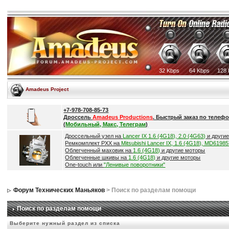
32 Kbps
64 Kbps
128 
Amadeus Project
+7-978-708-85-73
Дроссель
Amadeus Productions
. Быстрый заказ по телефо
(
Мобильный, Макс, Телеграм
)
Дроссельный узел на
Lancer IX 1.6 (4G18), 2.0 (4G63)
и други
Ремкомплект РХХ на
Mitsubishi Lancer IX, 1.6 (4G18), MD6198
Облегченный маховик на
1.6 (4G18)
и другие моторы
Облегченные шкивы на
1.6 (4G18)
и другие моторы
One-touch или
"Ленивые поворотники"
Форум Технических Маньяков
> Поиск по разделам помощи
Поиск по разделам помощи
Выберите нужный раздел из списка