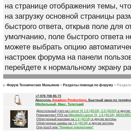
на странице отображения темы, что
на загрузку основной страницы ра
быстрого ответа, открыв поле для о
умолчанию, поле быстрого ответа н
можете выбрать опцию автоматичес
настроек форума на панели пользов
перейдете к нормальному экрану 
Форум Технических Маньяков
>
Разделы помощи по форуму
> Раздел
+7-978-708-85-73
Дроссель
Amadeus Productions
. Быстрый заказ по телефо
(
Мобильный, Макс, Телеграм
)
Дроссельный узел на
Lancer IX 1.6 (4G18), 2.0 (4G63)
и другие
Ремкомплект РХХ на
Mitsubishi Lancer IX, 1.6 (4G18), MD61985
Облегченный маховик на
1.6 (4G18)
и другие моторы
Облегченные шкивы на
1.6 (4G18)
и другие моторы
One-touch или
"Ленивые поворотники"