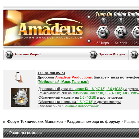
32 Kbps
64 Kbps
128 
Amadeus Project
Правила Форума
+7-978-708-85-73
Дроссель
Amadeus Productions
. Быстрый заказ по телефо
(
Мобильный, Макс, Телеграм
)
Дроссельный узел на
Lancer IX 1.6 (4G18), 2.0 (4G63)
и другие
Ремкомплект РХХ на
Mitsubishi Lancer IX, 1.6 (4G18), MD61985
Облегченный маховик на
1.6 (4G18)
и другие моторы
Облегченные шкивы на
1.6 (4G18)
и другие моторы
One-touch или
"Ленивые поворотники"
Форум Технических Маньяков
>
Разделы помощи по форуму
> Раздел
Разделы помощи