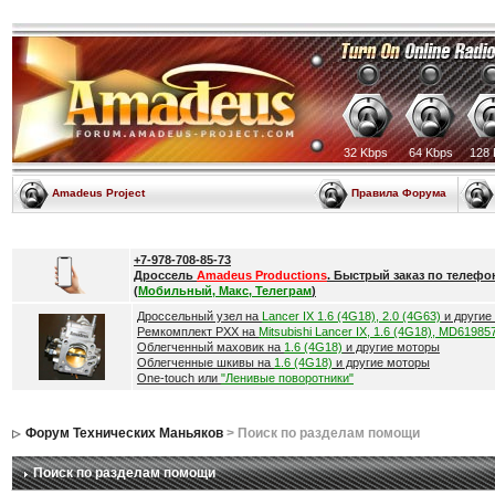
32 Kbps
64 Kbps
128 
Amadeus Project
Правила Форума
+7-978-708-85-73
Дроссель
Amadeus Productions
. Быстрый заказ по телефо
(
Мобильный, Макс, Телеграм
)
Дроссельный узел на
Lancer IX 1.6 (4G18), 2.0 (4G63)
и другие
Ремкомплект РХХ на
Mitsubishi Lancer IX, 1.6 (4G18), MD61985
Облегченный маховик на
1.6 (4G18)
и другие моторы
Облегченные шкивы на
1.6 (4G18)
и другие моторы
One-touch или
"Ленивые поворотники"
Форум Технических Маньяков
> Поиск по разделам помощи
Поиск по разделам помощи