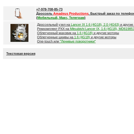
+7-978-708-85-73
Дроссель
Amadeus Productions
. Быстрый заказ по телефо
(
Мобильный, Макс, Телеграм
)
Дроссельный узел на
Lancer IX 1.6 (4G18), 2.0 (4G63)
и другие
Ремкомплект РХХ на
Mitsubishi Lancer IX, 1.6 (4G18), MD61985
Облегченный маховик на
1.6 (4G18)
и другие моторы
Облегченные шкивы на
1.6 (4G18)
и другие моторы
One-touch или
"Ленивые поворотники"
Текстовая версия