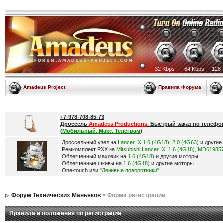
32 Kbps
64 Kbps
128 
Amadeus Project
Правила Форума
+7-978-708-85-73
Дроссель
Amadeus Productions
. Быстрый заказ по телефо
(
Мобильный, Макс, Телеграм
)
Дроссельный узел на
Lancer IX 1.6 (4G18), 2.0 (4G63)
и другие
Ремкомплект РХХ на
Mitsubishi Lancer IX, 1.6 (4G18), MD61985
Облегченный маховик на
1.6 (4G18)
и другие моторы
Облегченные шкивы на
1.6 (4G18)
и другие моторы
One-touch или
"Ленивые поворотники"
Форум Технических Маньяков
> Форма регистрации
Правила и положения по регистрации