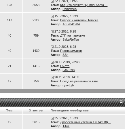
22.1.2021, 11:56
128
3653
Тема:
Кто, что скажет Hyundai Santa ...
Автор:
Pablowich
15.5.2022, 18:33
147
2112
Тема:
Вопрос к жителям Томска
Автор:
Artur841984
27.5.2016, 8:28
40
759
Тема:
ДТП на парковке
Автор:
SakuReTsu
21.9.2023, 6:28
49
1439
Тема:
Программатор
Автор:
SSh
30.12.2019, 23:43
21
1416
Тема:
Охота
Автор:
LAN 298
26.11.2019, 14:33
17
756
Тема:
Поезд на реактивной тяге
Автор:
rysvtpjb
Тем
Ответов
Последнее сообщение
25.6.2026, 15:33
12
3615
Тема:
Дроссельный узел на 1.6 (4G18)...
Автор:
Titus