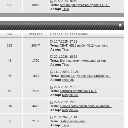
22.6.2023, 16:40
141
8048
Тема:
Активация Круиз-Контроля в Out...
Автор:
Titus
Тем
Ответов
Последнее сообщение
10.7.2025, 17:51
285
20647
Тема:
СВАП 4B10 на б/у 4B12 или поку...
Автор:
Titus
20.1.2026, 18:18
43
1770
Тема:
Для тех, кому нужна другая кор...
Автор:
Titus
11.10.2020, 19:23
45
1614
Тема:
Гибридные, усиленные стойки пе...
Автор:
тихон86
22.6.2022, 7:13
40
2433
Тема:
Тормоза brembo на 1.6 IX
Автор:
ReaperG87
22.6.2022, 7:20
110
4612
Тема:
Тюнинг элементов салона карбон...
Автор:
ReaperG87
20.11.2025, 1:19
36
2107
Тема:
Выбор паяльника
Автор:
Titus