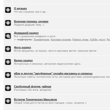
О музыке
Что мы слушаем, как и где..
Военная техника, оружие
Подарок дедушке Зуму. :)
Домашний раздел
Все о домашнем комфорте и уюте.
— подфорумы:
Телевидение
,
Бытовая техника
,
Ремонт дома
,
Хобби, досуг
,
До
Фото раздел
Фотки форумчан, их машин, просто красивые фотки, смешные фотки
Видео раздел
Интересные и смешные, авторские видео-ролики здесь
eBay и другие "зарубежные" онлайн-магазины и сервисы
Полезные советы, интересные лоты, методики доставки, рекомендованные пос
Свободный форум, чайная
Разговоры обо всем, флудилка
Встречи Технических Маньяков
Общий топик для отчетов из всех городов, стран, галактик :)