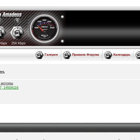
Kbps
256 Kbps
Галерея
Правила Форума
Календарь
ну.
е моторы
57, 1450A116