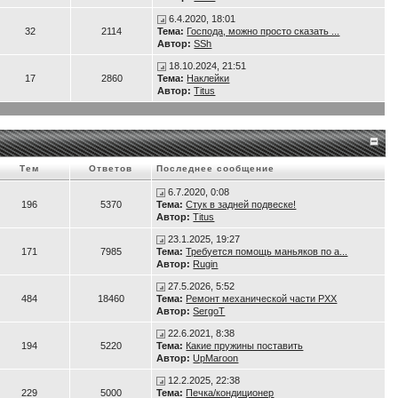
 рывок. Сиденье со спинкой регулируется во всех направлениях, так, что и с
6.4.2020, 18:01
32
2114
Тема:
Господа, можно просто сказать ...
Автор:
SSh
18.10.2024, 21:51
17
2860
Тема:
Наклейки
Автор:
Titus
Тем
Ответов
Последнее сообщение
6.7.2020, 0:08
196
5370
Тема:
Стук в задней подвеске!
Автор:
Titus
23.1.2025, 19:27
171
7985
Тема:
Требуется помощь маньяков по а...
Автор:
Rugin
27.5.2026, 5:52
484
18460
Тема:
Ремонт механической части РХХ
Автор:
SergoT
22.6.2021, 8:38
194
5220
Тема:
Какие пружины поставить
Автор:
UpMaroon
12.2.2025, 22:38
229
5000
Тема:
Печка/кондиционер