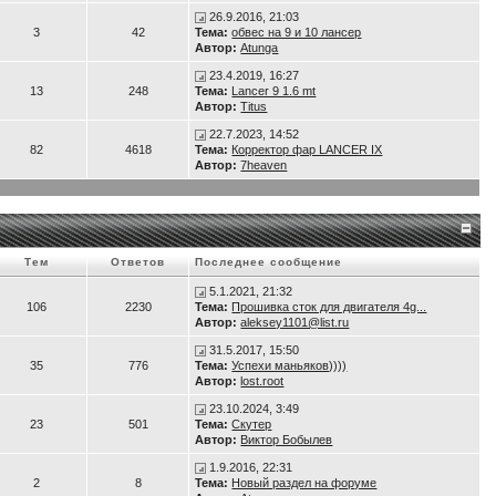
26.9.2016, 21:03
3
42
Тема:
обвес на 9 и 10 лансер
Автор:
Atunga
23.4.2019, 16:27
13
248
Тема:
Lancer 9 1.6 mt
Автор:
Titus
22.7.2023, 14:52
82
4618
Тема:
Корректор фар LANCER IX
Автор:
7heaven
Тем
Ответов
Последнее сообщение
5.1.2021, 21:32
106
2230
Тема:
Прошивка сток для двигателя 4g...
Автор:
aleksey1101@list.ru
31.5.2017, 15:50
35
776
Тема:
Успехи маньяков))))
Автор:
lost.root
23.10.2024, 3:49
23
501
Тема:
Скутер
Автор:
Виктор Бобылев
1.9.2016, 22:31
2
8
Тема:
Новый раздел на форуме