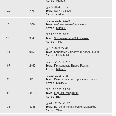
Автор:
Atunga
7.5.2024, 13:17
19
478
Тема:
Sony F333es
Автор:
vit-kin
7.12.2022, 12:09
8
339
Тема:
мой маленький арсенал
Автор:
Mitsu35
29.5.2026, 14:11
161
9040
Тема:
3D принтеры и 3D печать.
Автор:
Titus
6.7.2023, 22:41
41
9156
Тема:
Красивые и просто интересные ф...
Автор:
NightPoisk
7.12.2022, 12:07
67
2462
Тема:
Прикольные Видео Ролики
Автор:
Mitsu35
22.4.2016, 0:33
23
1115
Тема:
Интересные интернет магазины
Автор:
DmitryVS
6.12.2025, 21:38
481
20519
Тема:
С Днем Рождения!
Автор:
ELIK
24.9.2022, 23:12
38
3285
Тема:
Встречи Технических Маньяков
Автор:
Titus