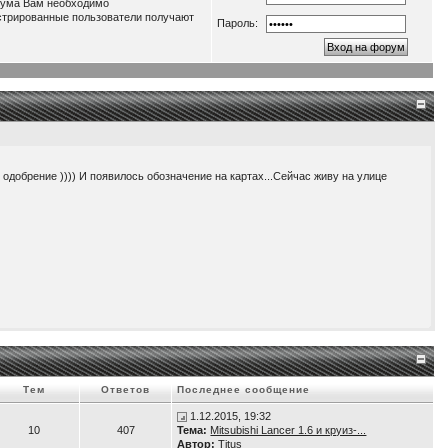
орума Вам необходимо
истрированные пользователи получают
Пароль:
о одобрение )))) И появилось обозначение на картах...Сейчас живу на улице
нагрузку до 3,5 кВт. Т.е. получаем как-бы электростанцию во дворе )))
Тем
Ответов
Последнее сообщение
1.12.2015, 19:32
10
407
Тема:
Mitsubishi Lancer 1.6 и круиз-...
Автор:
Titus