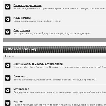
Бизнес-предложения
Бизнес-предложения по продаже-покупке тюнинг-комплектующих, предложение 
Наши замеры
Сюда выкладываем свои графики и спеки
Свет, оптика
Альтернативная, хендмейд, фары, фонари, подсветки, индикация
Обо всем понемногу
Форум
Другие марки и модели автомобилей
У вас не Мицубиси Лансер, но Вы хотите поделиться мыслями или опытом? Ва
Автоспорт
Все об автоспорте, мероприятия, отчеты, новости, легенды, практикум.
Мотораздел
Для двухколесных маньяков, аппараты, экипировка, аксессуары, события и всё-
Картинг
Раздел посвященный картингу, теория и практика, оборудование, экипировка, к