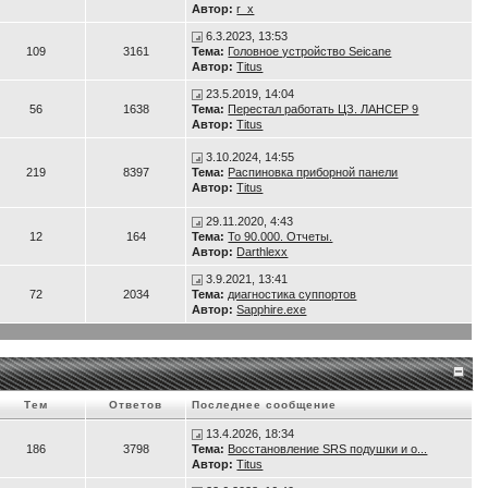
Автор:
r_x
6.3.2023, 13:53
109
3161
Тема:
Головное устройство Seicane
Автор:
Titus
23.5.2019, 14:04
56
1638
Тема:
Перестал работать ЦЗ. ЛАНСЕР 9
Автор:
Titus
3.10.2024, 14:55
219
8397
Тема:
Распиновка приборной панели
Автор:
Titus
29.11.2020, 4:43
12
164
Тема:
То 90.000. Отчеты.
Автор:
Darthlexx
3.9.2021, 13:41
72
2034
Тема:
диагностика суппортов
Автор:
Sapphire.exe
Тем
Ответов
Последнее сообщение
13.4.2026, 18:34
186
3798
Тема:
Восстановление SRS подушки и о...
Автор:
Titus