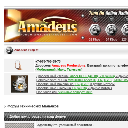
32 Kbps
64 Kbps
128 
Amadeus Project
+7-978-708-85-73
Дроссель
Amadeus Productions
. Быстрый заказ по телефо
(
Мобильный, Макс, Телеграм
)
Дроссельный узел на
Lancer IX 1.6 (4G18), 2.0 (4G63)
и други
Ремкомплект РХХ на
Mitsubishi Lancer IX, 1.6 (4G18), MD6198
Облегченный маховик на
1.6 (4G18)
и другие моторы
Облегченные шкивы на
1.6 (4G18)
и другие моторы
One-touch или
"Ленивые поворотники"
Форум Технических Маньяков
Добро пожаловать на наш форум
Здравствуйте, уважаемый посетитель.