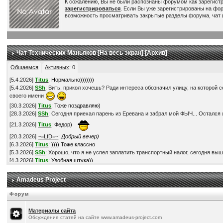
К сожалению, Вы не были распознаны форумом как зарегист
зарегистрироваться
. Если Вы уже зарегистрированы на фо
возможность просматривать закрытые разделы форума, чат (
Чат Технических Маньяков [
На весь экран
] [
Архив
]
Общаемся
Активных
:
0
[
5.4.2026
]
Titus
:
Нормально)))))))
[
5.4.2026
]
SSh
: Вить, прикол хочешь? Ради интереса обозначил улицу, на которой с
своего имени
[
30.3.2026
]
Titus
:
Тоже поздравляю)
[
28.3.2026
]
SSh
: Сегодня приехал парень из Еревана и забрал мой ФЫЧ... Остался я
[
21.3.2026
]
Titus
:
Федор)
[
20.3.2026
]
~=LfD=~
:
Добрый вечер)
[
6.3.2026
]
Titus
:
)))) Тоже классно
[
5.3.2026
]
SSh
: Хорошо, что я не успел заплатить транспортный налог, сегодня выш
[
4.3.2026
]
Titus
:
Удобная штука))
[
3.3.2026
]
SSh
: Прикупил V2L адаптер. Это такая штука, через которую можно получ
[
28.2.2026
]
Titus
:
По ценам - наверное да))
Amadeus Project
[
28.2.2026
]
Titus
:
Понимаю))
[
28.2.2026
]
SSh
: В смысле, что в России мой автомобиль обошелся-бы мне в более ч
Форум
[
28.2.2026
]
SSh
: Кстати, это на самом деле так? -
https://www.drom.ru/world/calculat
[
28.2.2026
]
SSh
: Нет, неохота... Обленился в последнее время )))
Материалы сайта
[
22.2.2026
]
Titus
:
Супер! Поздравляю!) Твори БЖ, если есть время-желание, всем
Обсуждение статей на сайте www.amadeus-project.com