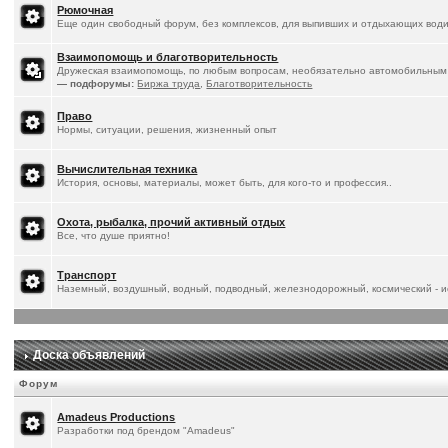
Рюмочная
Еще один свободный форум, без комплексов, для выпивших и отдыхающих води
Взаимопомощь и благотворительность
Дружеская взаимопомощь, по любым вопросам, необязательно автомобильным
— подфорумы:
Биржа труда
,
Благотворительность
Право
Нормы, ситуации, решения, жизненный опыт
Вычислительная техника
История, основы, материалы, может быть, для кого-то и профессия..
Охота, рыбалка, прочий активный отдых
Все, что душе приятно!
Транспорт
Наземный, воздушный, водный, подводный, железнодорожный, космический - ис
Доска объявлений
Форум
Amadeus Productions
Разработки под брендом "Amadeus"