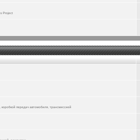
 пользоваться, надо будет поизучать. Первые впечатления - положительные, особенно
 Project
до будет изучать и управление со смартфона...
 не скоро разберусь со всемии возможностями... Там столько всего понапихано...
lion-06-ev/
речает его в городе. А я пока катаюсь на ФЫЧ, но жду прибытия новой электрички...
вуется, форум для всех Маньяков))
 уже другие автомобили в форум "вживлять"
, коробкой передач автомобиля, трансмиссией