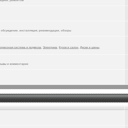
тацией, ремонтом
 обсуждение, инсталляция, рекомендации, обзоры
ормозная система и подвеска
,
Электрика
,
Кузов и салон
,
Диски и шины
,
тзывы и комментарии