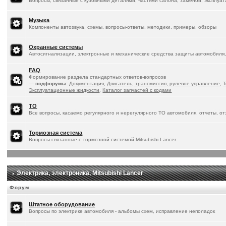
Вопросы, связанные с кузовными деталями, частями салона, заменой, эксплуа
Музыка
Компоненты автозвука, схемы, вопросы-ответы, методики, примеры, обзоры
Охранные системы
Автосигнализации, электронные и механические средства защиты автомобиля,
FAQ
Формирование раздела стандартных ответов-вопросов
— подфорумы:
Документация
,
Двигатель, трансмиссия, рулевое управление
,
Т
Эксплуатационные жидкости
,
Каталог запчастей с кодами
ТО
Все вопросы, касаемо регулярного и нерегулярного ТО автомобиля, отчеты, о
Тормозная система
Вопросы связанные с тормозной системой Mitsubishi Lancer
Электрика, электроника, Mitsubishi Lancer
Форум
Штатное оборудование
Вопросы по электрике автомобиля - альбомы схем, исправление неполадок