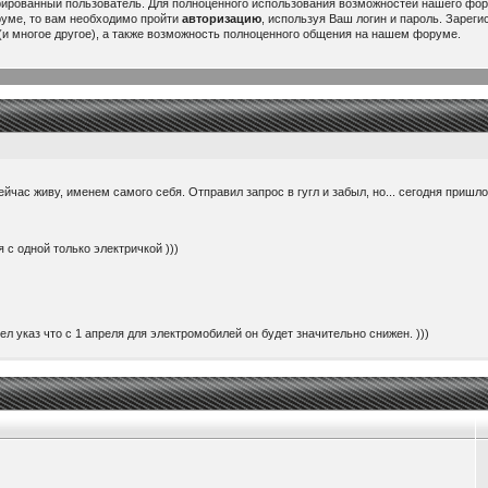
рированный пользователь. Для полноценного использования возможностей нашего ф
руме, то вам необходимо пройти
авторизацию
, используя Ваш логин и пароль. Зарег
и многое другое), а также возможность полноценного общения на нашем форуме.
ейчас живу, именем самого себя. Отправил запрос в гугл и забыл, но... сегодня пришл
 с одной только электричкой )))
ел указ что с 1 апреля для электромобилей он будет значительно снижен. )))
ить 220 вольт с авто. Вставляется вместо головки зарядника и к ней можно подключить 
ем 60000$. При том, что потратил я на него здесь около 25000...
or/china/...rtPurpose=USAGE
 будет интересно думаю