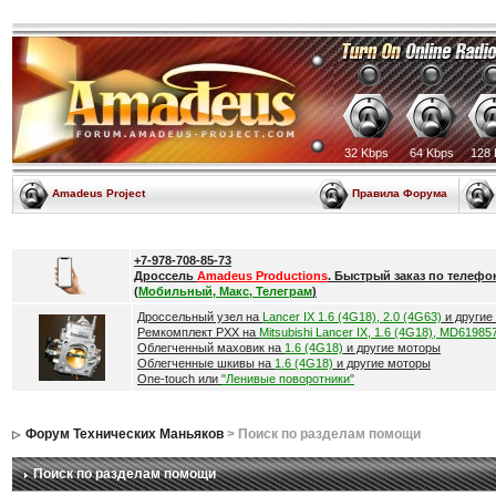
32 Kbps
64 Kbps
128 
Amadeus Project
Правила Форума
+7-978-708-85-73
Дроссель
Amadeus Productions
. Быстрый заказ по телефо
(
Мобильный, Макс, Телеграм
)
Дроссельный узел на
Lancer IX 1.6 (4G18), 2.0 (4G63)
и другие
Ремкомплект РХХ на
Mitsubishi Lancer IX, 1.6 (4G18), MD61985
Облегченный маховик на
1.6 (4G18)
и другие моторы
Облегченные шкивы на
1.6 (4G18)
и другие моторы
One-touch или
"Ленивые поворотники"
Форум Технических Маньяков
> Поиск по разделам помощи
Поиск по разделам помощи