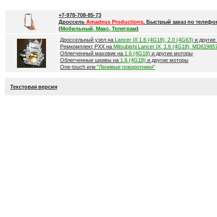
+7-978-708-85-73
Дроссель
Amadeus Productions
. Быстрый заказ по телефо
(
Мобильный, Макс, Телеграм
)
Дроссельный узел на
Lancer IX 1.6 (4G18), 2.0 (4G63)
и другие
Ремкомплект РХХ на
Mitsubishi Lancer IX, 1.6 (4G18), MD61985
Облегченный маховик на
1.6 (4G18)
и другие моторы
Облегченные шкивы на
1.6 (4G18)
и другие моторы
One-touch или
"Ленивые поворотники"
Текстовая версия