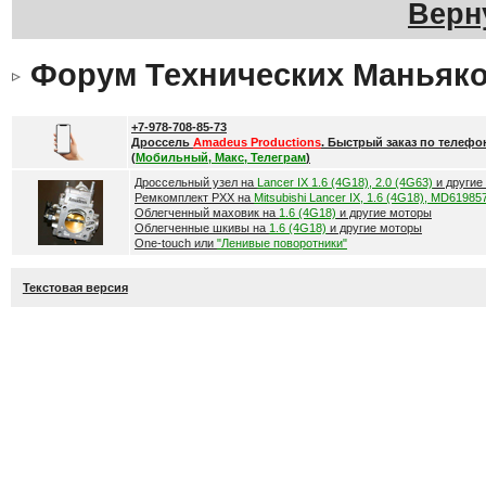
Верн
Форум Технических Маньяк
+7-978-708-85-73
Дроссель
Amadeus Productions
. Быстрый заказ по телефо
(
Мобильный, Макс, Телеграм
)
Дроссельный узел на
Lancer IX 1.6 (4G18), 2.0 (4G63)
и другие
Ремкомплект РХХ на
Mitsubishi Lancer IX, 1.6 (4G18), MD61985
Облегченный маховик на
1.6 (4G18)
и другие моторы
Облегченные шкивы на
1.6 (4G18)
и другие моторы
One-touch или
"Ленивые поворотники"
Текстовая версия