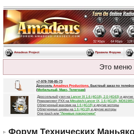
32 Kbps
64 Kbps
128 
Amadeus Project
Правила Форума
Это меню
+7-978-708-85-73
Дроссель
Amadeus Productions
. Быстрый заказ по телефо
(
Мобильный, Макс, Телеграм
)
Дроссельный узел на
Lancer IX 1.6 (4G18), 2.0 (4G63)
и другие
Ремкомплект РХХ на
Mitsubishi Lancer IX, 1.6 (4G18), MD61985
Облегченный маховик на
1.6 (4G18)
и другие моторы
Облегченные шкивы на
1.6 (4G18)
и другие моторы
One-touch или
"Ленивые поворотники"
Форум Технических Маньяк