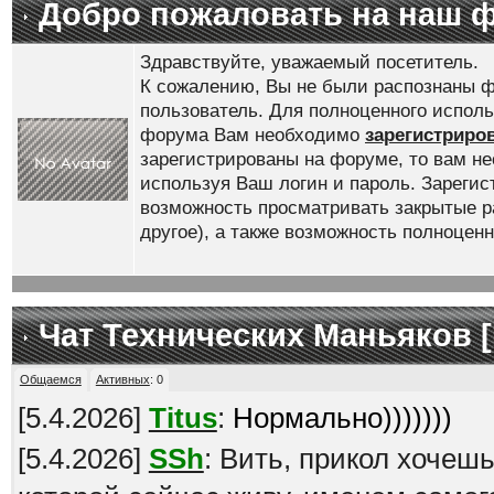
Добро пожаловать на наш 
Здравствуйте, уважаемый посетитель.
К сожалению, Вы не были распознаны ф
пользователь. Для полноценного испол
форума Вам необходимо
зарегистриро
зарегистрированы на форуме, то вам н
используя Ваш логин и пароль. Зареги
возможность просматривать закрытые р
другое), а также возможность полноце
Чат Технических Маньяков [
Общаемся
Активных
:
0
[
5.4.2026
]
Titus
:
Нормально)))))))
[
5.4.2026
]
SSh
: Вить, прикол хочеш