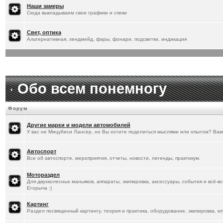
[
20.1.2026
]
Titus
:
Наши замеры
Сюда выкладываем свои графики и спеки
Свет, оптика
Альтернативная, хендмейд, фары, фонари, подсветки, индикация
Обо всем понемногу
Форум
Другие марки и модели автомобилей
У вас не Мицубиси Лансер, но Вы хотите поделиться мыслями или опытом? Вам
Автоспорт
Все об автоспорте, мероприятия, отчеты, новости, легенды, практикум.
Мотораздел
Для двухколесных маньяков, аппараты, экипировка, аксессуары, события и всё-в
Егорыча :)
Картинг
Раздел посвященный картингу, теория и практика, оборудование, экипировка, кл