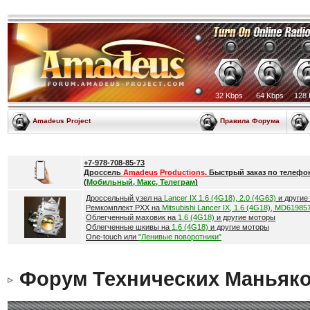
32 Kbps
64 Kbps
128 
Amadeus Project
Правила Форума
+7-978-708-85-73
Дроссель
Amadeus Productions
. Быстрый заказ по телефо
(
Мобильный, Макс, Телеграм
)
Дроссельный узел на
Lancer IX 1.6 (4G18), 2.0 (4G63)
и другие
Ремкомплект РХХ на
Mitsubishi Lancer IX, 1.6 (4G18), MD61985
Облегченный маховик на
1.6 (4G18)
и другие моторы
Облегченные шкивы на
1.6 (4G18)
и другие моторы
One-touch или
"Ленивые поворотники"
Форум Технических Маньяк