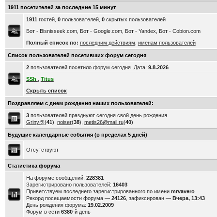
1911 посетителей за последние 15 минут
1911
гостей,
0
пользователей,
0
скрытых пользователей
Бот - Bisnisseek.com, Бот - Google.com, Бот - Yandex, Бот - Cobion.com
Полный список по:
последним действиям
,
именам пользователей
Список пользователей посетивших форум сегодня
2
пользователей посетило форум сегодня. Дата:
9.8.2026
SSh
,
Titus
Скрыть список
Поздравляем с днем рождения наших пользователей:
3
пользователей празднуют сегодня свой день рождения
Griny@
(
41
),
noiser
(
38
),
metis26@mail.ru
(
40
)
Будущие календарные события (в пределах 5 дней)
Отсутствуют
Статистика форума
На форуме сообщений:
228381
Зарегистрировано пользователей:
16403
Приветствуем последнего зарегистрированного по имени
mrvavero
Рекорд посещаемости форума —
24126
, зафиксирован —
Вчера, 13:43
День рождения форума:
19.02.2009
Форум в сети
6380
-й день