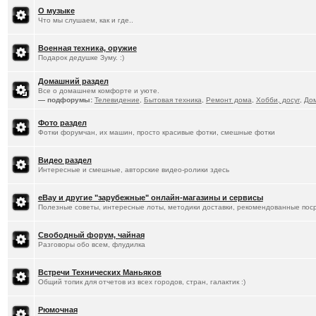
О музыке
Что мы слушаем, как и где..
Военная техника, оружие
Подарок дедушке Зуму. :)
Домашний раздел
Все о домашнем комфорте и уюте.
— подфорумы:
Телевидение
,
Бытовая техника
,
Ремонт дома
,
Хобби, досуг
,
До
Фото раздел
Фотки форумчан, их машин, просто красивые фотки, смешные фотки
Видео раздел
Интересные и смешные, авторские видео-ролики здесь
eBay и другие "зарубежные" онлайн-магазины и сервисы
Полезные советы, интересные лоты, методики доставки, рекомендованные пос
Свободный форум, чайная
Разговоры обо всем, флудилка
Встречи Технических Маньяков
Общий топик для отчетов из всех городов, стран, галактик :)
Рюмочная